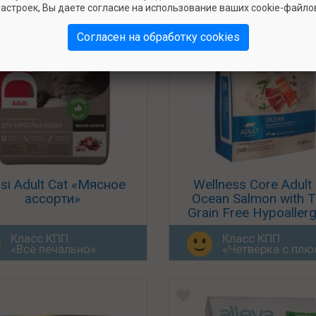
астроек, Вы даете согласие на использование ваших cookie-файло
Согласен на обработку cookies
si Adult Cat «Мясное
Wellness Core Adult
ассорти»
Ocean Salmon with 
Grain Free Hypoallerg
Класс КПП
Класс КПП
«Всё печально»
«Четвёрка с пл