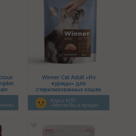
cious
Winner Cat Adult «Из
umpkin
курицы» для
ain
стерилизованных кошек
Класс КПП
нячок»
«Могли бы и лучше»