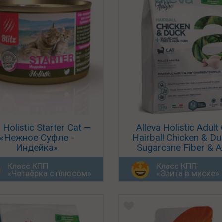
z Holistic Starter Cat —
Alleva Holistic Adult
«Нежное Суфле -
Hairball Chicken & Du
Индейка»
Sugarcane Fiber & A
Vera Grain Free
Класс КПП
Класс КПП
«Четвёрка с плюсом»
«Элита в миске»