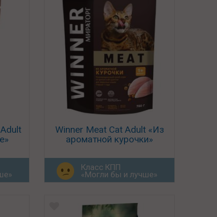
Adult
Winner Meat Cat Adult «Из
е»
ароматной курочки»
Класс КПП
ше»
«Могли бы и лучше»