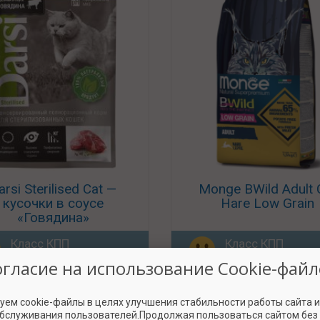
arsi Sterilised Cat —
Monge BWild Adult 
кусочки в соусе
Hare Low Grain
«Говядина»
Класс КПП
Класс КПП
«Твёрдый середнячок»
«Четвёрка с пл
огласие на использование Cookie-файл
уем cookie-файлы в целях улучшения стабильности работы сайта 
обслуживания пользователей.Продолжая пользоваться сайтом без