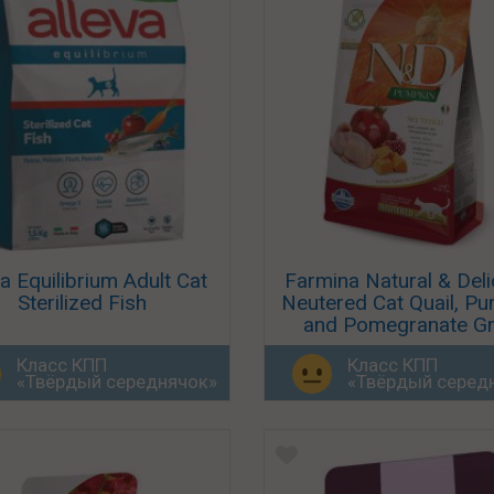
va Equilibrium Adult Cat
Farmina Natural & Deli
Sterilized Fish
Neutered Cat Quail, P
and Pomegranate Gr
Free
Класс КПП
Класс КПП
«Твёрдый середнячок»
«Твёрдый серед