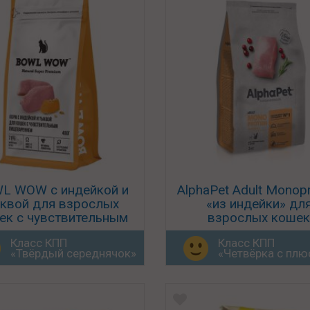
L WOW с индейкой и
AlphaPet Adult Monopr
квой для взрослых
«из индейки» дл
ек с чувствительным
взрослых кошек
пищеварением
Класс КПП
Класс КПП
«Твёрдый середнячок»
«Четвёрка с пл