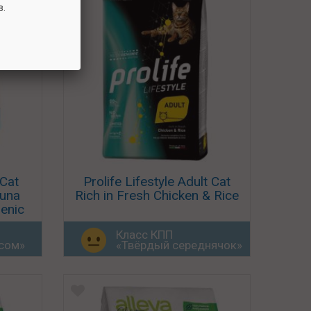
в.
 Cat
Prolife Lifestyle Adult Cat
Tuna
Rich in Fresh Chicken & Rice
enic
Класс КПП
юсом»
«Твёрдый середнячок»