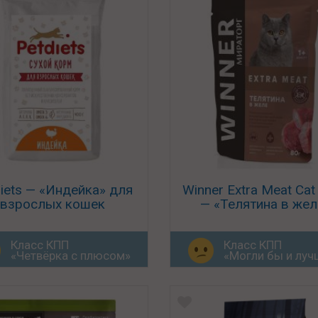
iets — «Индейка» для
Winner Extra Meat Cat 
взрослых кошек
— «Телятина в жел
Класс КПП
Класс КПП
«Четвёрка с плюсом»
«Могли бы и луч