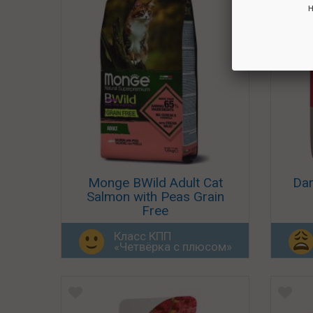
н
Monge BWild Adult Cat
Dar
Salmon with Peas Grain
Free
Класс КПП
«Четвёрка с плюсом»