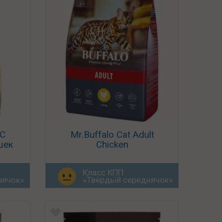
«С
Mr.Buffalo Cat Adult
шек
Chicken
Класс КПП
нячок»
«Твёрдый середнячок»