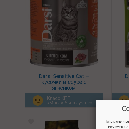
Darsi Sensitive Cat —
D
кусочки в соусе с
ягнёнком
Класс КПП
«Могли бы и лучше»
С
Мы использ
качества 