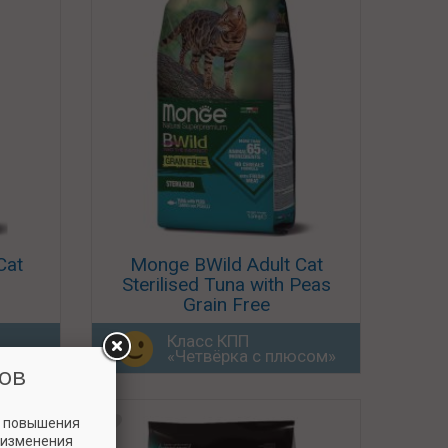
Cat
Monge BWild Adult Cat
Sterilised Tuna with Peas
Grain Free
Класс КПП
юсом»
«Четвёрка с плюсом»
ов
и повышения
 изменения