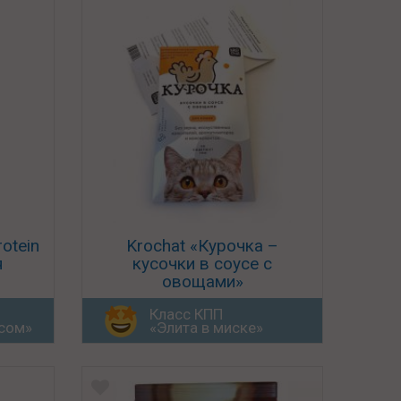
otein
Krochat «Курочка –
я
кусочки в соусе с
овощами»
Класс КПП
юсом»
«Элита в миске»