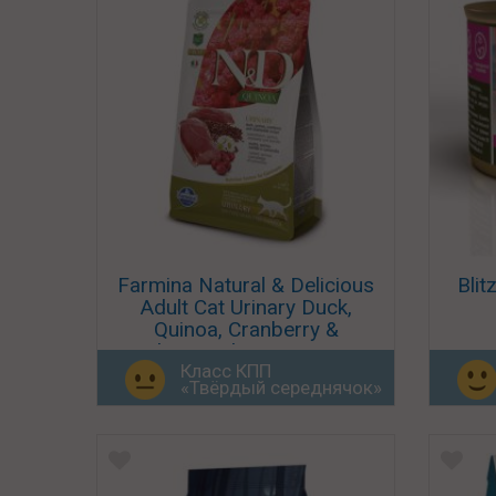
Farmina Natural & Delicious
Blit
Adult Cat Urinary Duck,
Quinoa, Cranberry &
Chamomile Grain Free
Класс КПП
«Твёрдый середнячок»