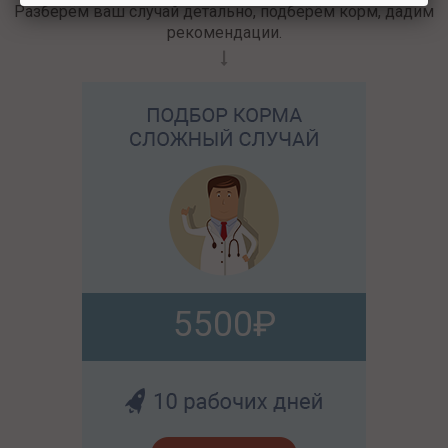
Разберём ваш случай детально, подберём корм, дадим
рекомендации.
5500