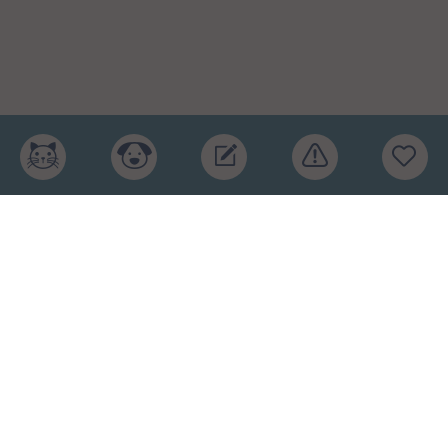
Главная
Рейтинг кормов
Бренды
Ингредиенты
Заявка
Услуги
Обучение
Обзоры
Блог
О проекте
Пользовательское соглашение
Условия конфиденциальности
Оферта
2015-2026 © КПП – кормите питомца правильно.
Рейтинг кормов и отзывы. Копирование материалов