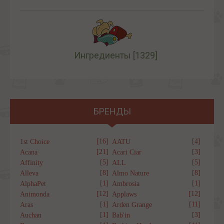
Ингредиенты
[1329]
БРЕНДЫ
[16]
[4]
1st Choice
AATU
[21]
[3]
Acana
Acari Ciar
[5]
[5]
Affinity
ALL
[8]
[8]
Alleva
Almo Nature
[1]
[1]
AlphaPet
Ambrosia
[12]
[12]
Animonda
Applaws
[1]
[11]
Aras
Arden Grange
[1]
[3]
Auchan
Bab'in