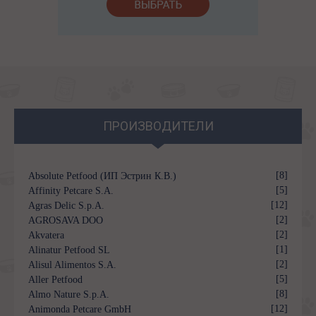
ПРОИЗВОДИТЕЛИ
[8]
Absolute Petfood (ИП Эстрин К.В.)
[5]
Affinity Petcare S.A.
[12]
Agras Delic S.p.A.
[2]
AGROSAVA DOO
[2]
Akvatera
[1]
Alinatur Petfood SL
[2]
Alisul Alimentos S.A.
[5]
Aller Petfood
[8]
Almo Nature S.p.A.
[12]
Animonda Petcare GmbH