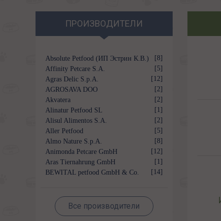
ПРОИЗВОДИТЕЛИ
[8]
Absolute Petfood (ИП Эстрин К.В.)
[5]
Affinity Petcare S.A.
[12]
Agras Delic S.p.A.
[2]
AGROSAVA DOO
[2]
Akvatera
[1]
Alinatur Petfood SL
[2]
Alisul Alimentos S.A.
[5]
Aller Petfood
[8]
Almo Nature S.p.A.
[12]
Animonda Petcare GmbH
[1]
Aras Tiernahrung GmbH
[14]
BEWITAL petfood GmbH & Co.
KG
Все производители