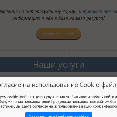
ключение по интересующему корму,
отправьте нам з
информацию о нём в базе нашего ресурса!
Оставить заявку
Наши услуги
огласие на использование Cookie-файл
берём вашу ситуацию и
Подберём три варианта к
жем решить вопросы по
питомца по вашему запрос
кормлению.
пожелания по цене
уем cookie-файлы в целях улучшения стабильности работы сайта 
обслуживания пользователей.Продолжая пользоваться сайтом без
астроек, Вы даете согласие на использование ваших cookie-файло