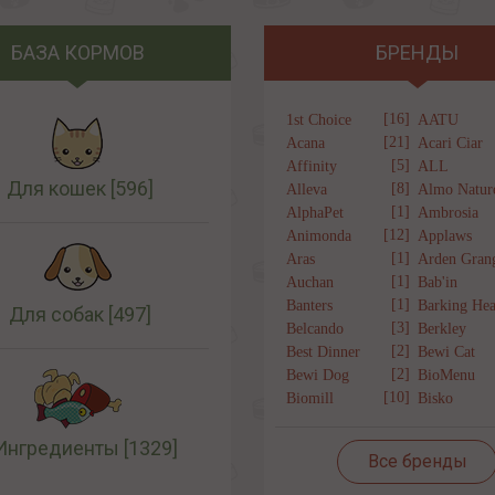
БАЗА КОРМОВ
БРЕНДЫ
[16]
1st Choice
AATU
[21]
Acana
Acari Ciar
[5]
Affinity
ALL
Для кошек
[596]
[8]
Alleva
Almo Natur
[1]
AlphaPet
Ambrosia
[12]
Animonda
Applaws
[1]
Aras
Arden Gran
[1]
Auchan
Bab'in
[1]
Banters
Barking Hea
Для собак
[497]
[3]
Belcando
Berkley
[2]
Best Dinner
Bewi Cat
[2]
Bewi Dog
BioMenu
[10]
Biomill
Bisko
Ингредиенты
[1329]
Все бренды