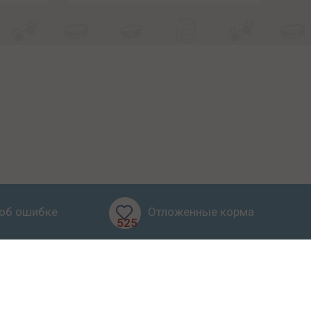
об ошибке
Отложенные корма
525
бзоры
Блог
О проекте