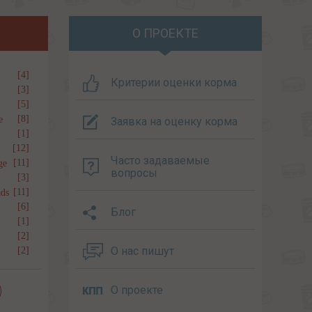
О ПРОЕКТЕ
[4]
Критерии оценки корма
[3]
[5]
[8]
e
Заявка на оценку корма
[1]
[12]
Часто задаваемые
[11]
ge
вопросы
[3]
[11]
ds
[6]
Блог
[1]
[2]
О нас пишут
[2]
О проекте