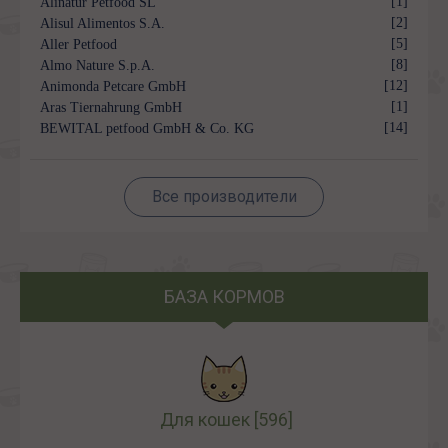
[1]
Alinatur Petfood SL
[2]
Alisul Alimentos S.A.
[5]
Aller Petfood
[8]
Almo Nature S.p.A.
[12]
Animonda Petcare GmbH
[1]
Aras Tiernahrung GmbH
[14]
BEWITAL petfood GmbH & Co. KG
Все производители
БАЗА КОРМОВ
Для кошек
[596]