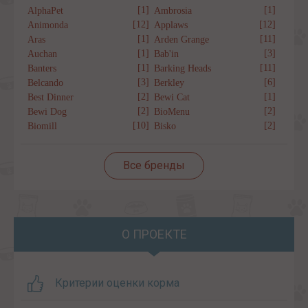
[1]
[1]
AlphaPet
Ambrosia
[12]
[12]
Animonda
Applaws
[1]
[11]
Aras
Arden Grange
[1]
[3]
Auchan
Bab'in
[1]
[11]
Banters
Barking Heads
[3]
[6]
Belcando
Berkley
[2]
[1]
Best Dinner
Bewi Cat
[2]
[2]
Bewi Dog
BioMenu
[10]
[2]
Biomill
Bisko
Все бренды
О ПРОЕКТЕ
Критерии оценки корма