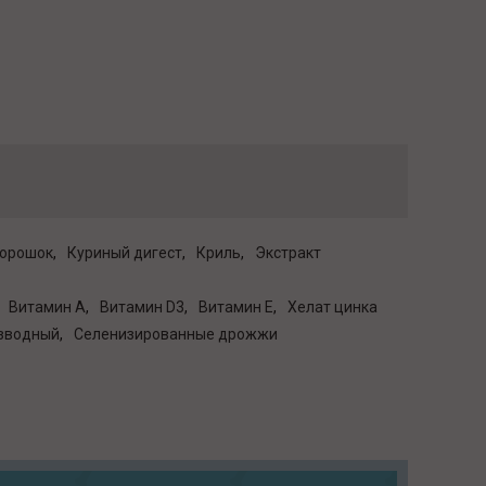
порошок
Куриный дигест
Криль
Экстракт
Витамин A
Витамин D3
Витамин E
Хелат цинка
езводный
Селенизированные дрожжи