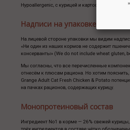
н
Hypoallergenic, с курицей и картофелем, — один 
Надписи на упаковке «Арден 
На лицевой стороне упаковки мы видим надпись
«Ни один из наших кормов не содержит пшенич
консерванты» (We do not include wheat gluten, beef,
Мы согласны, что все перечисленные компонент
отнесём к плюсам рациона. Но хотим пояснить,
Grange Adult Cat Fresh Chicken & Potato потен
на пачках рационов, содержащих курицу.
Монопротеиновый состав
Ингредиент No1 в корме — 26% свежей курицы, 
трёх ингредиентов в составе чётко обозначены