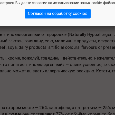
астроек, Вы даете согласие на использование ваших cookie-файло
из них.
Согласен на обработку cookies
Гранж»
 «Гипоаллергенный от природы» (Naturally Hypoallergeni
ный глютен, говядину, сою, молочные продукты, искусст
 soya, dairy products, artificial colours, flavours or preser
ы, кроме, пожалуй, говядины, действительно, нежелате
 что понятие «гипоаллергенный» — очень условное, так
циально может вызвать аллергическую реакцию. Кстати, 
на втором месте — 26% картофеля, а на третьем — 25% м
, и в сумме они составляют 77% от объёма корма, то б