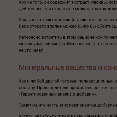
Кроме того, он содержит экстракт клюквы, ко
действенен, мы сказать не можем, так как до
Криль и экстракт дрожжей также можно отнест
без которого вполне можно было бы обойтись
Интересно встретить в этом рационе компонен
метилсульфанилметан. Мы согласны, что кошкам
не уточняет.
Минеральные вещества и кон
Как и любой другой готовый полнорационный ко
составу. Производитель предоставляет точное
«Гарантированный анализ и добавки».
Заметим, что часть этих компонентов добавле
Кстати, на русской этикетке мы заметили ошиб