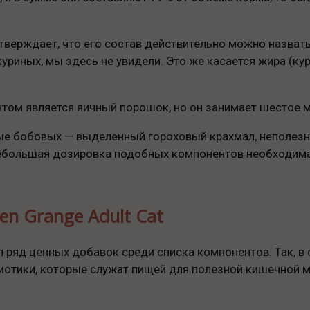
одтверждает, что его состав действительно можно назва
уриных, мы здесь не увидели. Это же касается жира (ку
м является яичный порошок, но он занимает шестое мес
ые бобовых — выделенный гороховый крахмал, неполез
 Небольшая дозировка подобных компонентов необходим
en Grange Adult Cat
 ряд ценных добавок среди списка компонентов. Так, в 
иотики, которые служат пищей для полезной кишечной 