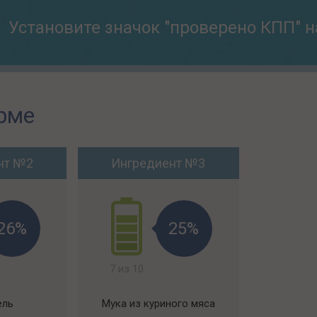
Установите значок "проверено КПП" н
рме
нт №2
Ингредиент №3
26%
25%
7 из 10
ель
Мука из куриного мяса