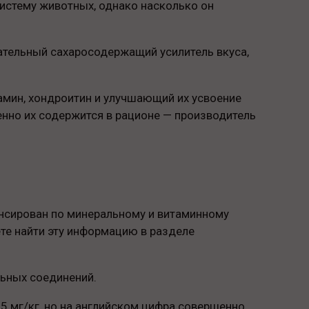
систему животных, однако насколько он
ательный сахаросодержащий усилитель вкуса,
амин, хондроитин и улучшающий их усвоение
енно их содержится в рационе — производитель
лансирован по минеральному и витаминному
те найти эту информацию в разделе
льных соединений.
65 мг/кг, но на английском цифра совершенно