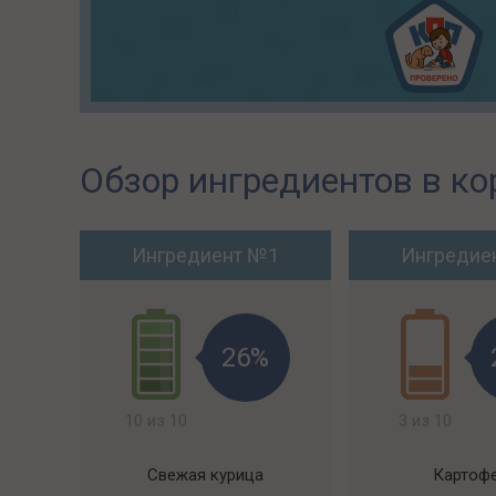
Обзор ингредиентов в ко
Ингредиент №1
Ингредие
26%
10 из 10
3 из 10
Свежая курица
Картоф