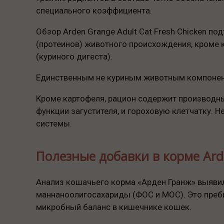
специального коэффициента.
Обзор Arden Grange Adult Cat Fresh Chicken п
(протеинов) животного происхождения, кроме к
(куриного дигеста).
Единственным не куриным животным компоненто
Кроме картофеля, рацион содержит производн
функции загустителя, и гороховую клетчатку.
системы.
Полезные добавки в корме Ard
Анализ кошачьего корма «Арден Гранж» выявил
маннаноолигосахариды (ФОС и МОС). Это преб
микробный баланс в кишечнике кошек.