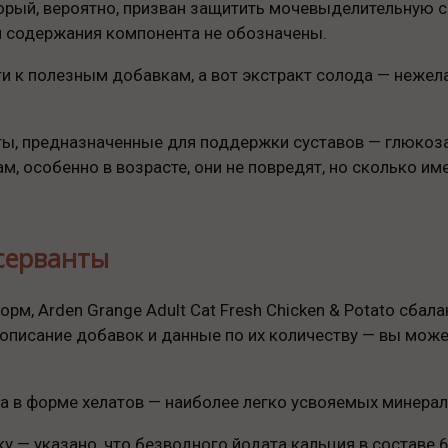
торый, вероятно, призван защитить мочевыделительную 
ли содержания компонента не обозначены.
и к полезным добавкам, а вот экстракт солода — нежел
.
ты, предназначенные для поддержки суставов — глюкоз
, особенно в возрасте, они не повредят, но сколько им
серванты
рм, Arden Grange Adult Cat Fresh Chicken & Potato сба
 описание добавок и данные по их количеству — вы може
на в форме хелатов — наиболее легко усвояемых минера
ку — указано, что безводного йодата кальция в составе 