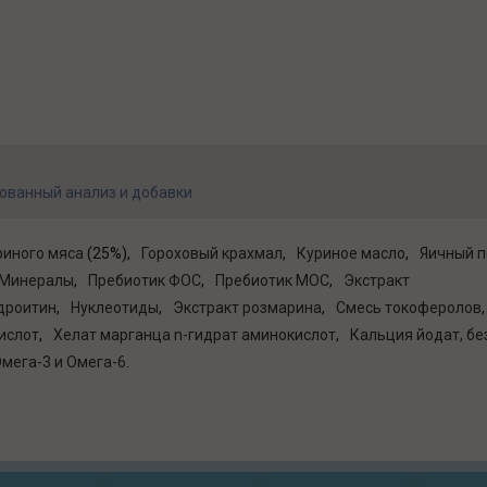
ованный анализ и добавки
риного мяса
(25%)
Гороховый крахмал
Куриное масло
Яичный 
Минералы
Пребиотик ФОС
Пребиотик МОС
Экстракт
дроитин
Нуклеотиды
Экстракт розмарина
Смесь токоферолов
ислот
Хелат марганца n-гидрат аминокислот
Кальция йодат, б
мега-3 и Омега-6