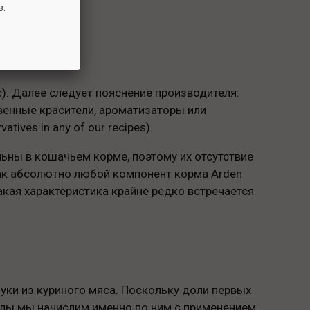
в.
c). Далее следует пояснение производителя:
венные красители, ароматизаторы или
vatives in any of our recipes).
льны в кошачьем корме, поэтому их отсутствие
 как абсолютно любой компонент корма Arden
такая характеристика крайне редко встречается
уки из куриного мяса. Поскольку доли первых
аллы мы начислим именно по ним с применением