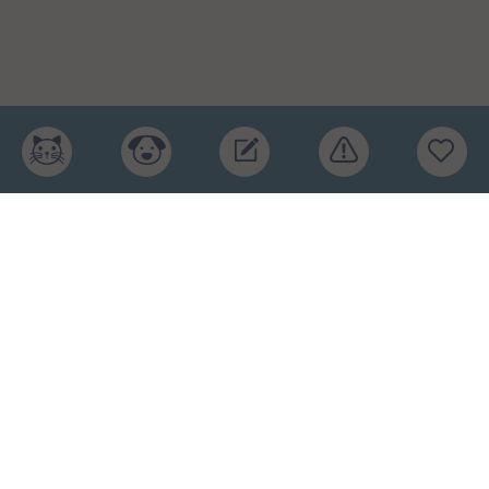
Главная
Рейтинг кормов
Бренды
Ингредиенты
Заявка
Услуги
Обучение
Обзоры
Блог
О проекте
Пользовательское соглашение
Условия конфиденциальности
Оферта
2015-2026 © КПП – кормите питомца правильно.
Рейтинг кормов и отзывы. Копирование материалов
запрещено.
Карта сайта
.