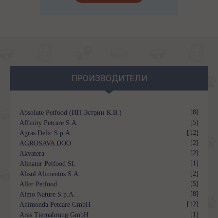
ПРОИЗВОДИТЕЛИ
[8]
Absolute Petfood (ИП Эстрин К.В.)
[5]
Affinity Petcare S.A.
[12]
Agras Delic S.p.A.
[2]
AGROSAVA DOO
[2]
Akvatera
[1]
Alinatur Petfood SL
[2]
Alisul Alimentos S.A.
[5]
Aller Petfood
[8]
Almo Nature S.p.A.
[12]
Animonda Petcare GmbH
[1]
Aras Tiernahrung GmbH