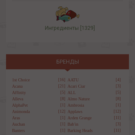
Ингредиенты
[1329]
БРЕНДЫ
[16]
[4]
1st Choice
AATU
[21]
[3]
Acana
Acari Ciar
[5]
[5]
Affinity
ALL
[8]
[8]
Alleva
Almo Nature
[1]
[1]
AlphaPet
Ambrosia
[12]
[12]
Animonda
Applaws
[1]
[11]
Aras
Arden Grange
[1]
[3]
Auchan
Bab'in
[1]
[11]
Banters
Barking Heads