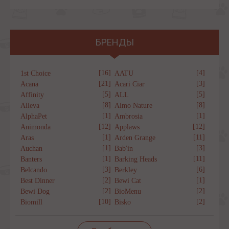
БРЕНДЫ
[16]
[4]
1st Choice
AATU
[21]
[3]
Acana
Acari Ciar
[5]
[5]
Affinity
ALL
[8]
[8]
Alleva
Almo Nature
[1]
[1]
AlphaPet
Ambrosia
[12]
[12]
Animonda
Applaws
[1]
[11]
Aras
Arden Grange
[1]
[3]
Auchan
Bab'in
[1]
[11]
Banters
Barking Heads
[3]
[6]
Belcando
Berkley
[2]
[1]
Best Dinner
Bewi Cat
[2]
[2]
Bewi Dog
BioMenu
[10]
[2]
Biomill
Bisko