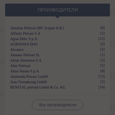
ПРОИЗВОДИТЕЛИ
[8]
Absolute Petfood (ИП Эстрин К.В.)
[5]
Affinity Petcare S.A.
[12]
Agras Delic S.p.A.
[2]
AGROSAVA DOO
[2]
Akvatera
[1]
Alinatur Petfood SL
[2]
Alisul Alimentos S.A.
[5]
Aller Petfood
[8]
Almo Nature S.p.A.
[12]
Animonda Petcare GmbH
[1]
Aras Tiernahrung GmbH
[14]
BEWITAL petfood GmbH & Co. KG
Все производители