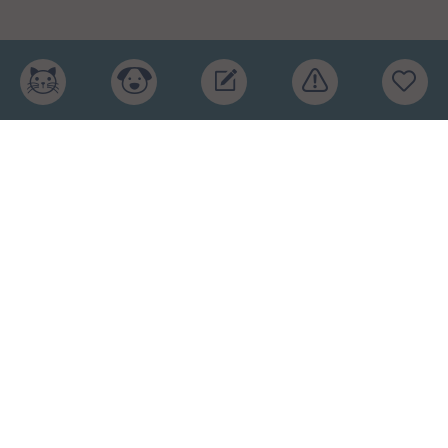
Главная
Рейтинг кормов
Бренды
Ингредиенты
Заявка
Услуги
Обучение
Обзоры
Блог
О проекте
Пользовательское соглашение
Условия конфиденциальности
Оферта
2015-2026 © КПП – кормите питомца правильно.
Рейтинг кормов и отзывы. Копирование материалов
запрещено.
Карта сайта
.