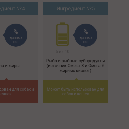
едиент №4
Ингредиент №5
данных
данных
нет
нет
5 из 10
Рыба и рыбные субпродукты
ла и жиры
(источник Омега-3 и Омега-6
жирных кислот)
дован для собак и
Может быть использован для
кошек
собак и кошек