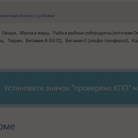
ованный анализ и добавки
Овощи
Масла и жиры
Рыба и рыбные субпродукты (источник О
ты
Таурин
Витамин A (E672)
Витамин E (альфа-токоферол)
Ка
Установите значок "проверено КПП" н
рме