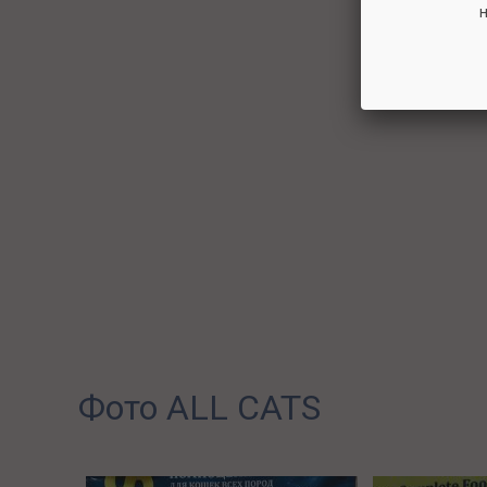
н
Фото ALL CATS