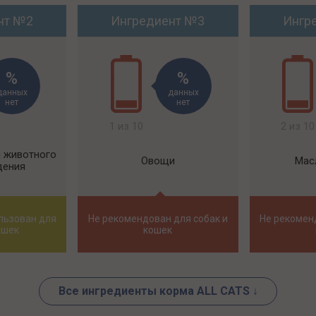
нт №2
Ингредиент №3
Ингр
данных
данных
нет
нет
1 из 10
2 из 10
ы животного
Овощи
Мас
дения
льзован для
Не рекомендован для собак и
Не рекомен
ошек
кошек
Все ингредиенты корма ALL CATS ↓