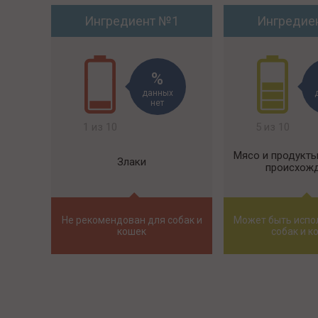
Ингредиент №1
Ингредие
данных
нет
1 из 10
5 из 10
Мясо и продукт
Злаки
происхож
Не рекомендован для собак и
Может быть испо
кошек
собак и к