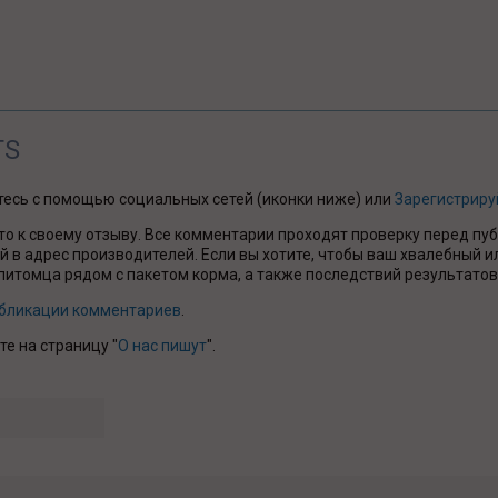
TS
йтесь с помощью социальных сетей (иконки ниже) или
Зарегистриру
то к своему отзыву. Все комментарии проходят проверку перед пу
 в адрес производителей. Если вы хотите, чтобы ваш хвалебный и
итомца рядом с пакетом корма, а также последствий результатов
убликации комментариев
.
те на страницу "
О нас пишут
".