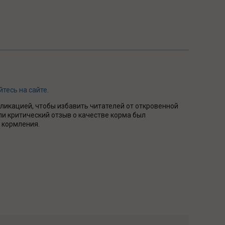
йтесь на сайте
.
бликацией, чтобы избавить читателей от откровенной
ли критический отзыв о качестве корма был
 кормления.