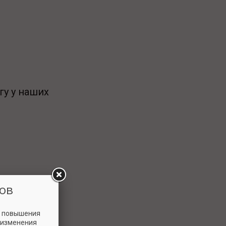
гу у наших
ов
и повышения
 изменения