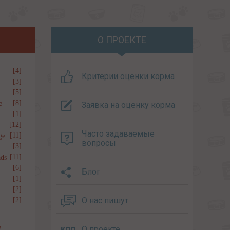
О ПРОЕКТЕ
[4]
Критерии оценки корма
[3]
[5]
[8]
e
Заявка на оценку корма
[1]
[12]
Часто задаваемые
[11]
ge
вопросы
[3]
[11]
ds
[6]
Блог
[1]
[2]
О нас пишут
[2]
О проекте