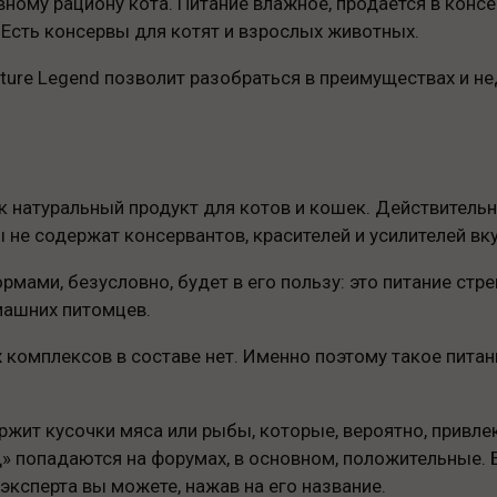
вному рациону кота. Питание влажное, продается в конс
 Есть консервы для котят и взрослых животных.
ature Legend позволит разобраться в преимуществах и не
 натуральный продукт для котов и кошек. Действительно
не содержат консервантов, красителей и усилителей вку
мами, безусловно, будет в его пользу: это питание стр
машних питомцев.
х комплексов в составе нет. Именно поэтому такое пит
ержит кусочки мяса или рыбы, которые, вероятно, привл
д» попадаются на форумах, в основном, положительные
эксперта вы можете, нажав на его название.