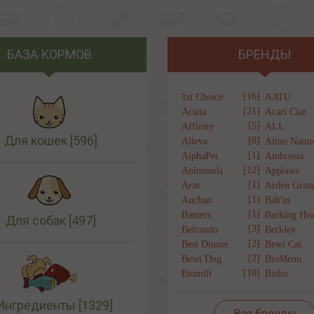
БАЗА КОРМОВ
БРЕНДЫ
[16]
1st Choice
AATU
[21]
Acana
Acari Ciar
[5]
Affinity
ALL
Для кошек
[596]
[8]
Alleva
Almo Natur
[1]
AlphaPet
Ambrosia
[12]
Animonda
Applaws
[1]
Aras
Arden Gran
[1]
Auchan
Bab'in
[1]
Banters
Barking Hea
Для собак
[497]
[3]
Belcando
Berkley
[2]
Best Dinner
Bewi Cat
[2]
Bewi Dog
BioMenu
[10]
Biomill
Bisko
Ингредиенты
[1329]
Все бренды