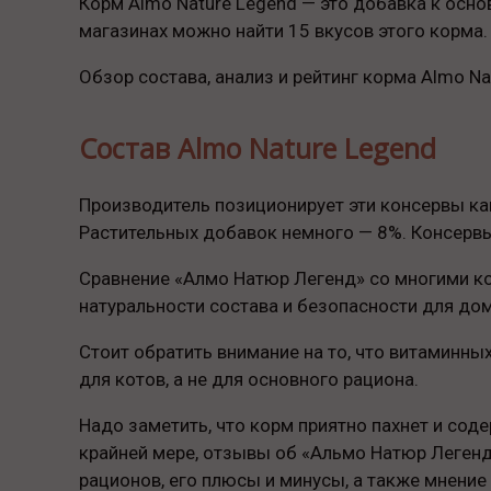
Корм Almo Nature Legend — это добавка к осно
магазинах можно найти 15 вкусов этого корма.
Обзор состава, анализ и рейтинг корма Almo N
Состав Almo Nature Legend
Производитель позиционирует эти консервы как
Растительных добавок немного — 8%. Консервы 
Сравнение «Алмо Натюр Легенд» со многими кор
натуральности состава и безопасности для до
Стоит обратить внимание на то, что витаминны
для котов, а не для основного рациона.
Надо заметить, что корм приятно пахнет и сод
крайней мере, отзывы об «Альмо Натюр Леген
рационов, его плюсы и минусы, а также мнение 