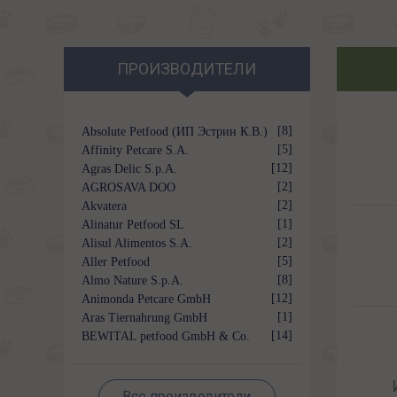
ПРОИЗВОДИТЕЛИ
[8]
Absolute Petfood (ИП Эстрин К.В.)
[5]
Affinity Petcare S.A.
[12]
Agras Delic S.p.A.
[2]
AGROSAVA DOO
[2]
Akvatera
[1]
Alinatur Petfood SL
[2]
Alisul Alimentos S.A.
[5]
Aller Petfood
[8]
Almo Nature S.p.A.
[12]
Animonda Petcare GmbH
[1]
Aras Tiernahrung GmbH
[14]
BEWITAL petfood GmbH & Co.
KG
Все производители