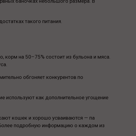
ервных баночках небольшого размера. В
достатках такого питания.
, корм на 50–75% состоит из бульона и мяса.
са.
емительно обгоняет конкурентов по
ание используют как дополнительное угощение
екают кошек и хорошо усваиваются — па
. Более подробную информацию о каждом из