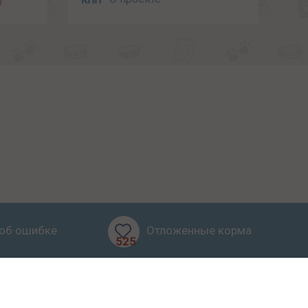
об ошибке
Отложенные корма
525
бзоры
Блог
О проекте