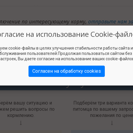
ключение по интересующему корму,
отправьте нам з
информацию о нём в базе нашего ресурса!
огласие на использование Cookie-файл
Оставить заявку
уем cookie-файлы в целях улучшения стабильности работы сайта 
обслуживания пользователей.Продолжая пользоваться сайтом без
астроек, Вы даете согласие на использование ваших cookie-файло
Согласен на обработку cookies
Наши услуги
берём вашу ситуацию и
Подберём три варианта к
жем решить вопросы по
питомца по вашему запрос
кормлению.
пожелания по цене