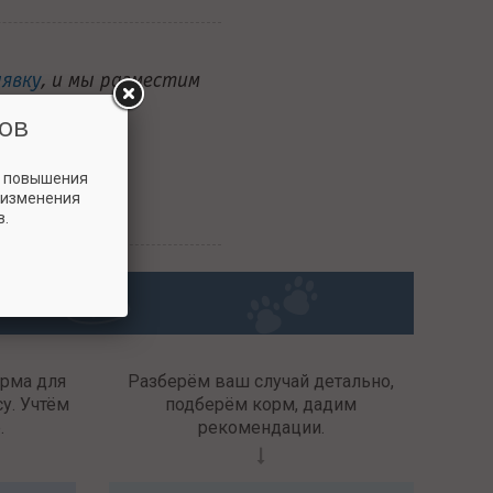
аявку
, и мы разместим
ов
и повышения
 изменения
в.
орма для
Разберём ваш случай детально,
у. Учтём
подберём корм, дадим
.
рекомендации.