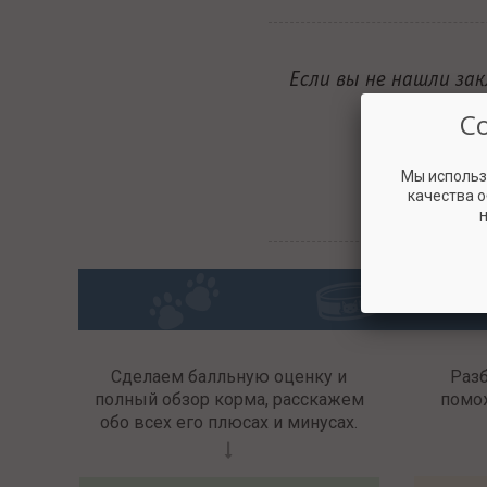
Если вы не нашли за
С
Мы использ
качества 
н
Сделаем балльную оценку и
Раз
полный обзор корма, расскажем
помо
обо всех его плюсах и минусах.