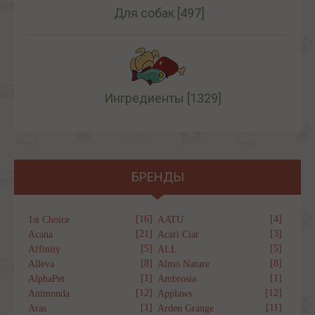
Для собак
[497]
Ингредиенты
[1329]
БРЕНДЫ
[16]
[4]
1st Choice
AATU
[21]
[3]
Acana
Acari Ciar
[5]
[5]
Affinity
ALL
[8]
[8]
Alleva
Almo Nature
[1]
[1]
AlphaPet
Ambrosia
[12]
[12]
Animonda
Applaws
[1]
[11]
Aras
Arden Grange