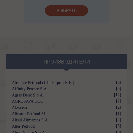
ПРОИЗВОДИТЕЛИ
[8]
Absolute Petfood (ИП Эстрин К.В.)
[5]
Affinity Petcare S.A.
[12]
Agras Delic S.p.A.
[2]
AGROSAVA DOO
[2]
Akvatera
[1]
Alinatur Petfood SL
[2]
Alisul Alimentos S.A.
[5]
Aller Petfood
[8]
Almo Nature S.p.A.