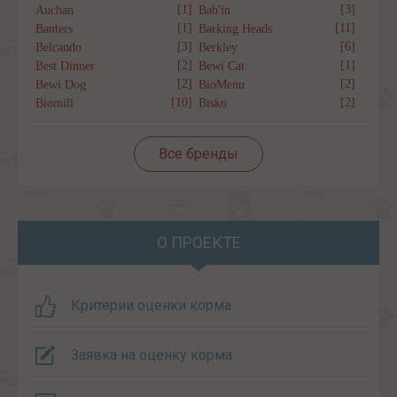
[1]
[3]
Auchan
Bab'in
[1]
[11]
Banters
Barking Heads
[3]
[6]
Belcando
Berkley
[2]
[1]
Best Dinner
Bewi Cat
[2]
[2]
Bewi Dog
BioMenu
[10]
[2]
Biomill
Bisko
Все бренды
О ПРОЕКТЕ
Критерии оценки корма
Заявка на оценку корма