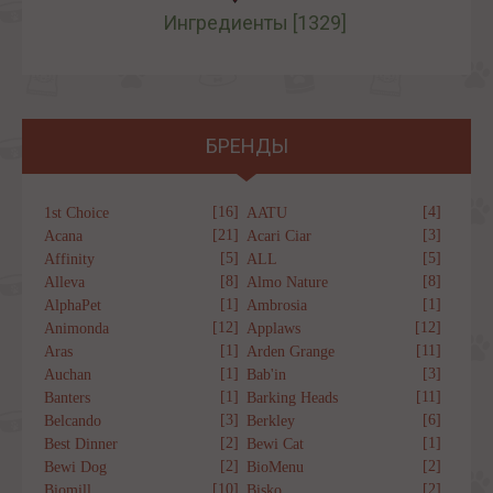
Ингредиенты
[1329]
БРЕНДЫ
[16]
[4]
1st Choice
AATU
[21]
[3]
Acana
Acari Ciar
[5]
[5]
Affinity
ALL
[8]
[8]
Alleva
Almo Nature
[1]
[1]
AlphaPet
Ambrosia
[12]
[12]
Animonda
Applaws
[1]
[11]
Aras
Arden Grange
[1]
[3]
Auchan
Bab'in
[1]
[11]
Banters
Barking Heads
[3]
[6]
Belcando
Berkley
[2]
[1]
Best Dinner
Bewi Cat
[2]
[2]
Bewi Dog
BioMenu
[10]
[2]
Biomill
Bisko