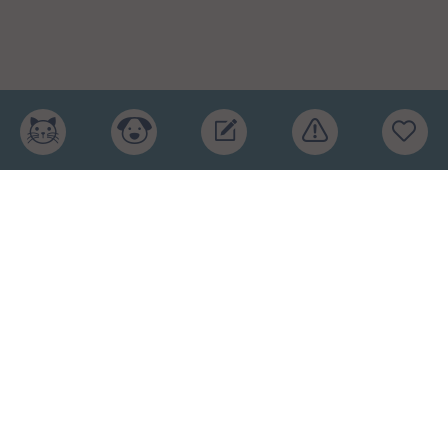
Главная
Рейтинг кормов
Бренды
Ингредиенты
Заявка
Услуги
Обучение
Обзоры
Блог
О проекте
Пользовательское соглашение
Условия конфиденциальности
Оферта
2015-2026 © КПП – кормите питомца правильно.
Рейтинг кормов и отзывы. Копирование материалов
запрещено.
Карта сайта
.