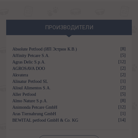
ПРОИЗВОДИТЕЛИ
[8]
Absolute Petfood (ИП Эстрин К.В.)
[5]
Affinity Petcare S.A.
[12]
Agras Delic S.p.A.
[2]
AGROSAVA DOO
[2]
Akvatera
[1]
Alinatur Petfood SL
[2]
Alisul Alimentos S.A.
[5]
Aller Petfood
[8]
Almo Nature S.p.A.
[12]
Animonda Petcare GmbH
[1]
Aras Tiernahrung GmbH
[14]
BEWITAL petfood GmbH & Co. KG