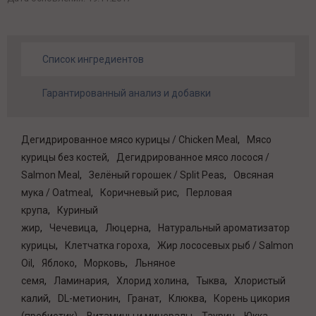
Список ингредиентов
Гарантированный анализ и добавки
Дегидрированное мясо курицы / Chicken Meal
Мясо
курицы без костей
Дегидрированное мясо лосося /
Salmon Meal
Зелёный горошек / Split Peas
Овсяная
мука / Oatmeal
Коричневый рис
Перловая
крупа
Куриный
жир
Чечевица
Люцерна
Натуральный ароматизатор
курицы
Клетчатка гороха
Жир лососевых рыб / Salmon
Oil
Яблоко
Морковь
Льняное
семя
Ламинария
Хлорид холина
Тыква
Хлористый
калий
DL-метионин
Гранат
Клюква
Корень цикория