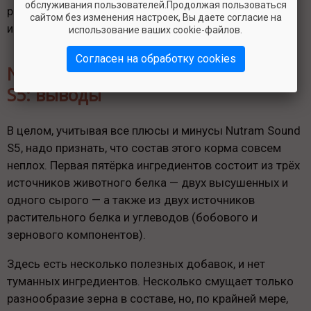
обслуживания пользователей.Продолжая пользоваться
растительные ингредиенты как дополнительный
сайтом без изменения настроек, Вы даете согласие на
источник небольшого количества клетчатки.
использование ваших cookie-файлов.
Согласен на обработку cookies
Nutram Sound Balanced Wellness®
S5: выводы
В целом, учитывая все плюсы и минусы Nutram Sound
S5, надо признать, что состав этого корма совсем
неплох. Первая пятёрка ингредиентов состоит из трёх
источников животного белка — двух высушенных и
одного сырого — а также из двух источников
растительного белка и углеводов (бобового и
зернового компонентов).
Здесь есть несколько полезных добавок, и нет
туманных ингредиентов. Несколько смущает только
разнообразие зерна в составе, но, по крайней мере,