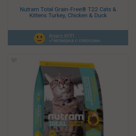
Nutram Total Grain-Free® T22 Cats &
Kittens Turkey, Chicken & Duck
Класс КПП
«Четвёрка с плюсом»