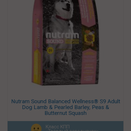
Nutram Sound Balanced Wellness® S9 Adult
Dog Lamb & Pearled Barley, Peas &
Butternut Squash
Класс КПП
«Твёрдый середнячок»