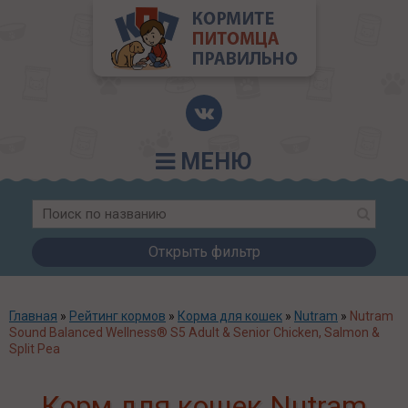
МЕНЮ
Открыть фильтр
Главная
»
Рейтинг кормов
»
Корма для кошек
»
Nutram
»
Nutram
Sound Balanced Wellness® S5 Adult & Senior Chicken, Salmon &
Split Pea
Корм для кошек Nutram