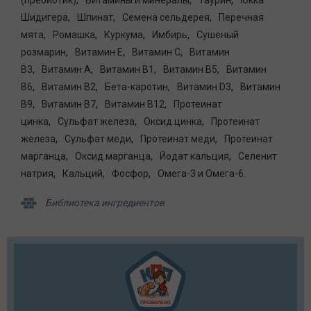
(пребиотик)
Витамины и минералы
Таурин
Юкка
Шидигера
Шпинат
Семена сельдерея
Перечная
мята
Ромашка
Куркума
Имбирь
Сушеный
розмарин
Витамин E
Витамин C
Витамин
B3
Витамин A
Витамин B1
Витамин B5
Витамин
B6
Витамин B2
Бета-каротин
Витамин D3
Витамин
В9
Витамин B7
Витамин B12
Протеинат
цинка
Сульфат железа
Оксид цинка
Протеинат
железа
Сульфат меди
Протеинат меди
Протеинат
марганца
Оксид марганца
Йодат кальция
Селенит
натрия
Кальций
Фосфор
Омега-3 и Омега-6
Библиотека ингредиентов