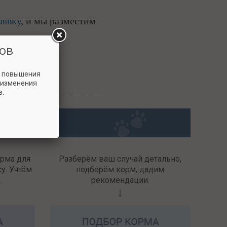
аявку
, и мы разместим
ов
и повышения
 изменения
в.
орма для
Разберём ваш случай детально,
у. Учтём
подберём корм, дадим
.
рекомендации.