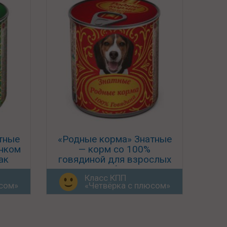
тные
«Родные корма» Знатные
ёнком
— корм со 100%
ак
говядиной для взрослых
собак
Класс КПП
юсом»
«Четвёрка с плюсом»