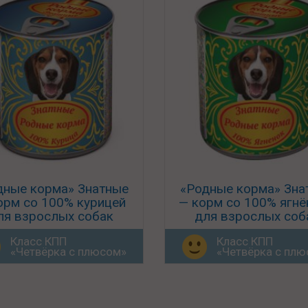
дные корма» Знатные
«Родные корма» Зна
орм со 100% курицей
— корм со 100% ягн
ля взрослых собак
для взрослых соб
Класс КПП
Класс КПП
«Четвёрка с плюсом»
«Четвёрка с пл