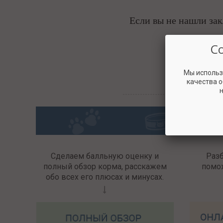
Если вы не нашли за
С
Мы использ
качества 
н
Сделаем балльную оценку и
Раз
полный обзор корма, расскажем
помо
обо всех его плюсах и минусах.