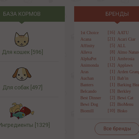
БАЗА КОРМОВ
БРЕНДЫ
[16]
1st Choice
AATU
[21]
Acana
Acari Ciar
[5]
Affinity
ALL
Для кошек
[596]
[8]
Alleva
Almo Natur
[1]
AlphaPet
Ambrosia
[12]
Animonda
Applaws
[1]
Aras
Arden Gran
[1]
Auchan
Bab'in
[1]
Banters
Barking Hea
Для собак
[497]
[3]
Belcando
Berkley
[2]
Best Dinner
Bewi Cat
[2]
Bewi Dog
BioMenu
[10]
Biomill
Bisko
Ингредиенты
[1329]
Все бренды