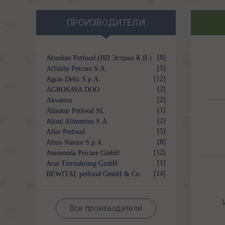
ПРОИЗВОДИТЕЛИ
[8]
Absolute Petfood (ИП Эстрин К.В.)
[5]
Affinity Petcare S.A.
[12]
Agras Delic S.p.A.
[2]
AGROSAVA DOO
[2]
Akvatera
[1]
Alinatur Petfood SL
[2]
Alisul Alimentos S.A.
[5]
Aller Petfood
[8]
Almo Nature S.p.A.
[12]
Animonda Petcare GmbH
[1]
Aras Tiernahrung GmbH
[14]
BEWITAL petfood GmbH & Co.
KG
Все производители