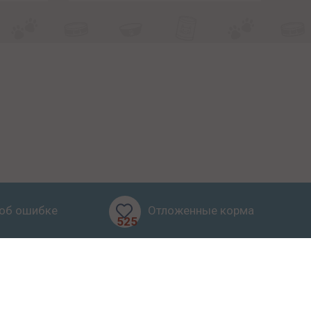
об ошибке
Отложенные корма
525
бзоры
Блог
О проекте