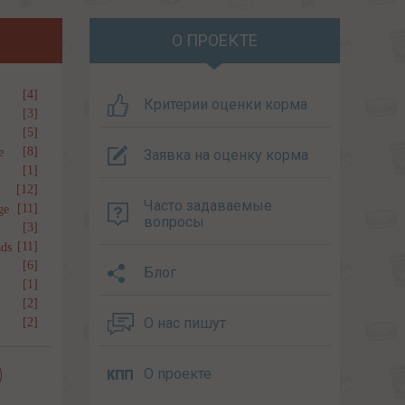
О ПРОЕКТЕ
[4]
Критерии оценки корма
[3]
[5]
[8]
e
Заявка на оценку корма
[1]
[12]
Часто задаваемые
[11]
ge
вопросы
[3]
[11]
ds
[6]
Блог
[1]
[2]
О нас пишут
[2]
О проекте