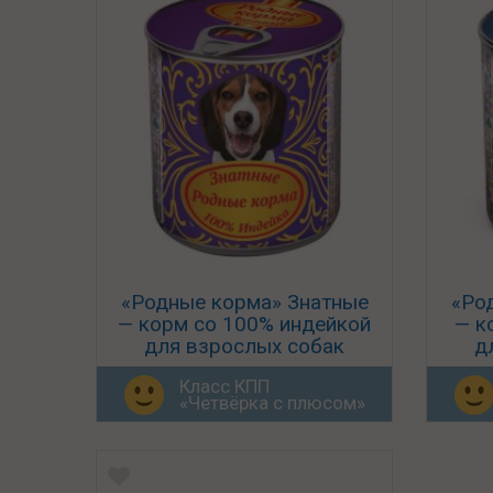
«Родные корма» Знатные
«Ро
— корм со 100% индейкой
— к
для взрослых собак
д
Класс КПП
«Четвёрка с плюсом»