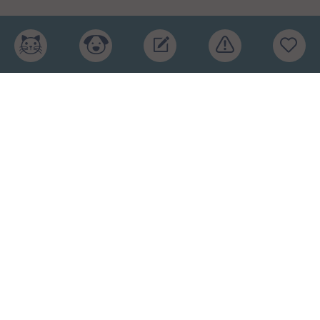
Главная
Рейтинг кормов
Бренды
Ингредиенты
Заявка
Услуги
Обучение
Обзоры
Блог
О проекте
Пользовательское соглашение
Условия конфиденциальности
Оферта
2015-2026 © КПП – кормите питомца правильно.
Рейтинг кормов и отзывы. Копирование материалов
запрещено.
Карта сайта
.