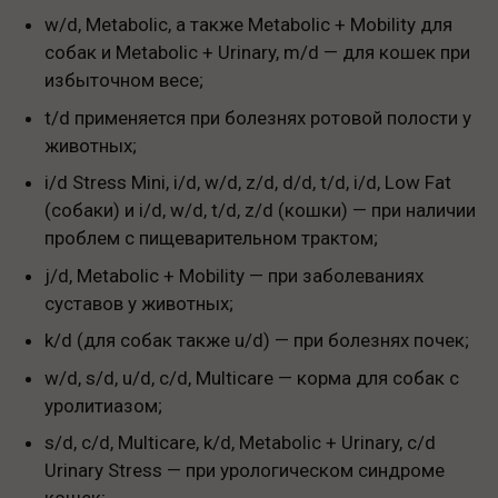
w/d, Metabolic, а также Metabolic + Mobility для
собак и Metabolic + Urinary, m/d — для кошек при
избыточном весе;
t/d применяется при болезнях ротовой полости у
животных;
i/d Stress Mini, i/d, w/d, z/d, d/d, t/d, i/d, Low Fat
(собаки) и i/d, w/d, t/d, z/d (кошки) — при наличии
проблем с пищеварительном трактом;
j/d, Metabolic + Mobility — при заболеваниях
суставов у животных;
k/d (для собак также u/d) — при болезнях почек;
w/d, s/d, u/d, c/d, Multicare — корма для собак с
уролитиазом;
s/d, c/d, Multicare, k/d, Metabolic + Urinary, c/d
Urinary Stress — при урологическом синдроме