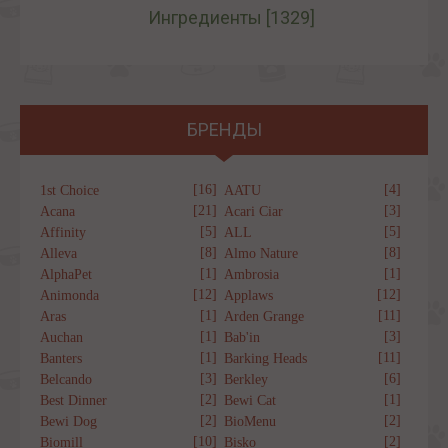
Ингредиенты
[1329]
БРЕНДЫ
[16]
[4]
1st Choice
AATU
[21]
[3]
Acana
Acari Ciar
[5]
[5]
Affinity
ALL
[8]
[8]
Alleva
Almo Nature
[1]
[1]
AlphaPet
Ambrosia
[12]
[12]
Animonda
Applaws
[1]
[11]
Aras
Arden Grange
[1]
[3]
Auchan
Bab'in
[1]
[11]
Banters
Barking Heads
[3]
[6]
Belcando
Berkley
[2]
[1]
Best Dinner
Bewi Cat
[2]
[2]
Bewi Dog
BioMenu
[10]
[2]
Biomill
Bisko