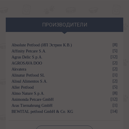
ПРОИЗВОДИТЕЛИ
[8]
Absolute Petfood (ИП Эстрин К.В.)
[5]
Affinity Petcare S.A.
[12]
Agras Delic S.p.A.
[2]
AGROSAVA DOO
[2]
Akvatera
[1]
Alinatur Petfood SL
[2]
Alisul Alimentos S.A.
[5]
Aller Petfood
[8]
Almo Nature S.p.A.
[12]
Animonda Petcare GmbH
[1]
Aras Tiernahrung GmbH
[14]
BEWITAL petfood GmbH & Co. KG