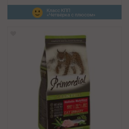
Класс КПП
«Четвёрка с плюсом»