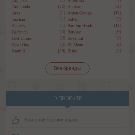
[1]
[1]
AlphaPet
Ambrosia
[12]
[12]
Animonda
Applaws
[1]
[11]
Aras
Arden Grange
[1]
[3]
Auchan
Bab'in
[1]
[11]
Banters
Barking Heads
[3]
[6]
Belcando
Berkley
[2]
[1]
Best Dinner
Bewi Cat
[2]
[2]
Bewi Dog
BioMenu
[10]
[2]
Biomill
Bisko
Все бренды
О ПРОЕКТЕ
Критерии оценки корма