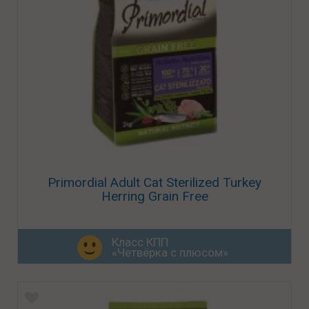
Primordial Adult Cat Sterilized Turkey
Herring Grain Free
Класс КПП
«Четвёрка с плюсом»