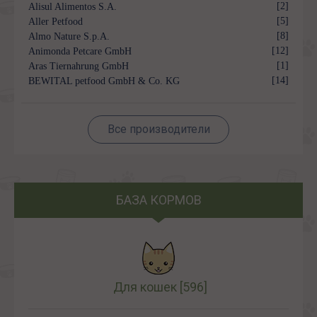
[2]
Alisul Alimentos S.A.
[5]
Aller Petfood
[8]
Almo Nature S.p.A.
[12]
Animonda Petcare GmbH
[1]
Aras Tiernahrung GmbH
[14]
BEWITAL petfood GmbH & Co. KG
Все производители
БАЗА КОРМОВ
Для кошек
[596]