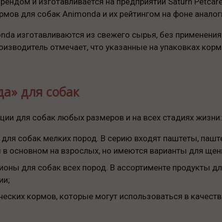
рендом и изготавливается на предприятии Saturn Petca
рмов для собак Animonda и их рейтингом на фоне аналог
nda изготавливаются из свежего сырья, без применения 
производитель отмечает, что указанные на упаковках к
а» для собак
ии для собак любых размеров и на всех стадиях жизни:
для собак мелких пород. В серию входят паштеты, паш
 в основном на взрослых, но имеются варианты для щен
ионы для собак всех пород. В ассортименте продукты дл
ии;
ических кормов, которые могут использоваться в качест