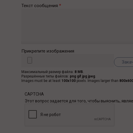
Текст сообщения
*
Прикрепите изображения
Максимальный размер файла:
8 МБ
.
Разрешённые типы файлов:
png gif jpg jpeg
.
Images must be at least
100x100
pixels. Images larger than
800x60
CAPTCHA
Этот вопрос задается для того, чтобы выяснить, явля