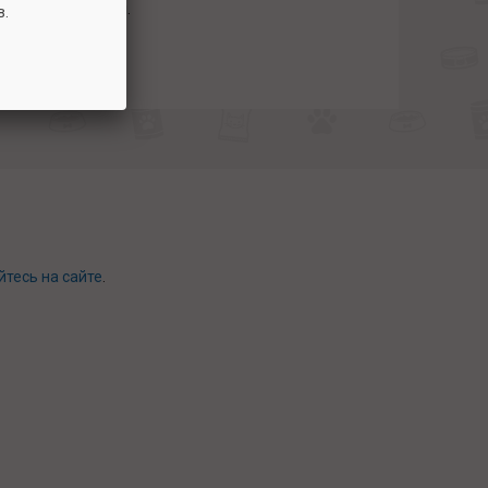
ем я не заметил.
в.
йтесь на сайте
.