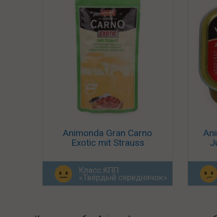
Animonda Gran Carno
An
Exotic mit Strauss
J
Класс КПП
«Твёрдый середнячок»