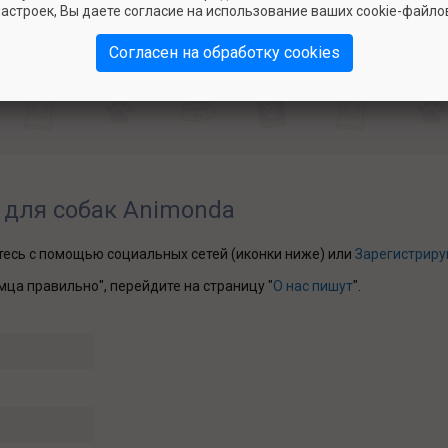
 собака кушает с удовольствием. Никаких проблем с пищеварени
астроек, Вы даете согласие на использование ваших cookie-файло
Согласен на обработку cookies
 для собак Animonda
йтесь с помощью социальных сетей (иконки ниже) или
Зарегистриру
мца правильно", перейдите на страницу "
О нас пишут
".