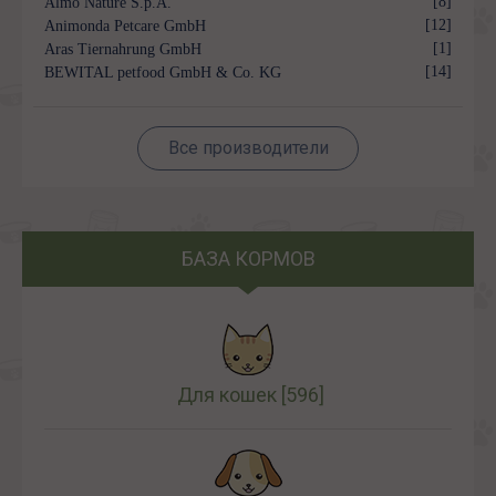
[8]
Almo Nature S.p.A.
[12]
Animonda Petcare GmbH
[1]
Aras Tiernahrung GmbH
[14]
BEWITAL petfood GmbH & Co. KG
Все производители
БАЗА КОРМОВ
Для кошек
[596]