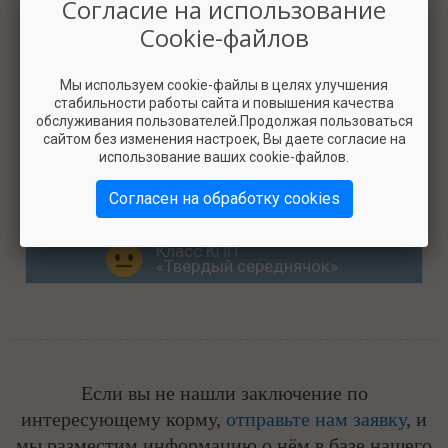
Согласие на использование
Cookie-файлов
Мы используем cookie-файлы в целях улучшения
стабильности работы сайта и повышения качества
обслуживания пользователей.Продолжая пользоваться
сайтом без изменения настроек, Вы даете согласие на
использование ваших cookie-файлов.
Hill's Ideal Balance Canine Adult No Grain
Fresh Chicken & Potato
Согласен на обработку cookies
Класс КПП
«Твёрдый середнячок»
Если вы не нашли заключение по
интересующему корму,
отправьте нам заявку
, и
мы разместим информацию о нём в базе нашего