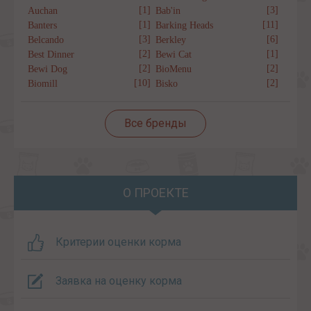
[1]
[3]
Auchan
Bab'in
[1]
[11]
Banters
Barking Heads
[3]
[6]
Belcando
Berkley
[2]
[1]
Best Dinner
Bewi Cat
[2]
[2]
Bewi Dog
BioMenu
[10]
[2]
Biomill
Bisko
Все бренды
О ПРОЕКТЕ
Критерии оценки корма
Заявка на оценку корма