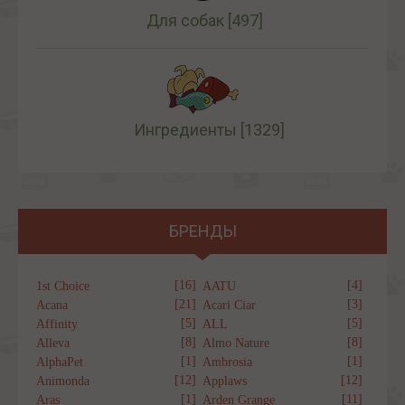
Для собак
[497]
Ингредиенты
[1329]
БРЕНДЫ
[16]
[4]
1st Choice
AATU
[21]
[3]
Acana
Acari Ciar
[5]
[5]
Affinity
ALL
[8]
[8]
Alleva
Almo Nature
[1]
[1]
AlphaPet
Ambrosia
[12]
[12]
Animonda
Applaws
[1]
[11]
Aras
Arden Grange