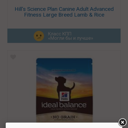
Hill's Science Plan Canine Adult Advanced
Fitness Large Breed Lamb & Rice
Класс КПП
«Могли бы и лучше»