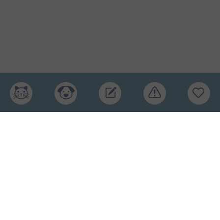
Главная
Рейтинг кормов
Бренды
Ингредиенты
Заявка
Услуги
Обучение
Обзоры
Блог
О проекте
Пользовательское соглашение
Условия конфиденциальности
Оферта
2015-2026 © КПП – кормите питомца правильно.