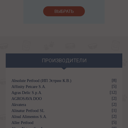
ПРОИЗВОДИТЕЛИ
[8]
Absolute Petfood (ИП Эстрин К.В.)
[5]
Affinity Petcare S.A.
[12]
Agras Delic S.p.A.
[2]
AGROSAVA DOO
[2]
Akvatera
[1]
Alinatur Petfood SL
[2]
Alisul Alimentos S.A.
[5]
Aller Petfood