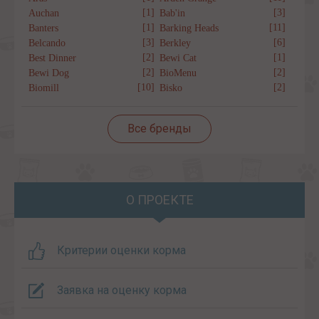
[1]
[3]
Auchan
Bab'in
[1]
[11]
Banters
Barking Heads
[3]
[6]
Belcando
Berkley
[2]
[1]
Best Dinner
Bewi Cat
[2]
[2]
Bewi Dog
BioMenu
[10]
[2]
Biomill
Bisko
Все бренды
О ПРОЕКТЕ
Критерии оценки корма
Заявка на оценку корма