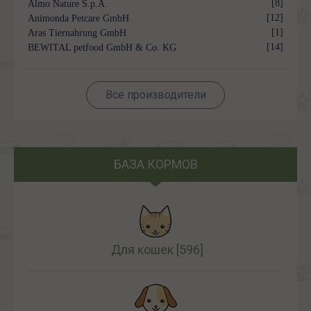
[8]
Almo Nature S.p.A.
[12]
Animonda Petcare GmbH
[1]
Aras Tiernahrung GmbH
[14]
BEWITAL petfood GmbH & Co. KG
Все производители
БАЗА КОРМОВ
Для кошек
[596]