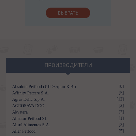
ПРОИЗВОДИТЕЛИ
[8]
Absolute Petfood (ИП Эстрин К.В.)
[5]
Affinity Petcare S.A.
[12]
Agras Delic S.p.A.
[2]
AGROSAVA DOO
[2]
Akvatera
[1]
Alinatur Petfood SL
[2]
Alisul Alimentos S.A.
[5]
Aller Petfood