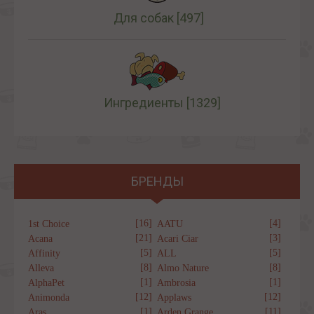
Для собак
[497]
Ингредиенты
[1329]
БРЕНДЫ
[16]
[4]
1st Choice
AATU
[21]
[3]
Acana
Acari Ciar
[5]
[5]
Affinity
ALL
[8]
[8]
Alleva
Almo Nature
[1]
[1]
AlphaPet
Ambrosia
[12]
[12]
Animonda
Applaws
[1]
[11]
Aras
Arden Grange