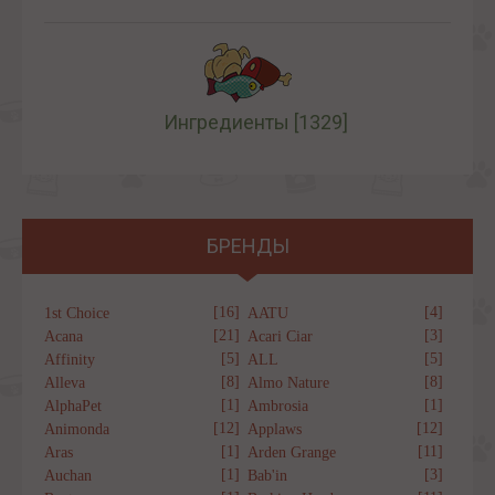
Ингредиенты
[1329]
БРЕНДЫ
[16]
[4]
1st Choice
AATU
[21]
[3]
Acana
Acari Ciar
[5]
[5]
Affinity
ALL
[8]
[8]
Alleva
Almo Nature
[1]
[1]
AlphaPet
Ambrosia
[12]
[12]
Animonda
Applaws
[1]
[11]
Aras
Arden Grange
[1]
[3]
Auchan
Bab'in