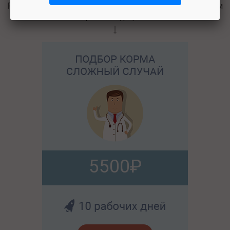
Разберём ваш случай детально, подберём корм, дадим
рекомендации.
5500