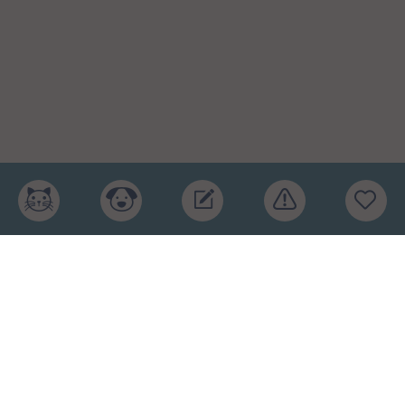
Главная
Рейтинг кормов
Бренды
Ингредиенты
Заявка
Услуги
Обучение
Обзоры
Блог
О проекте
Пользовательское соглашение
Условия конфиденциальности
Оферта