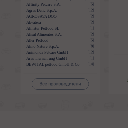
[5]
Affinity Petcare S.A.
[12]
Agras Delic S.p.A.
[2]
AGROSAVA DOO
[2]
Akvatera
[1]
Alinatur Petfood SL
[2]
Alisul Alimentos S.A.
[5]
Aller Petfood
[8]
Almo Nature S.p.A.
[12]
Animonda Petcare GmbH
[1]
Aras Tiernahrung GmbH
[14]
BEWITAL petfood GmbH & Co.
KG
Все производители