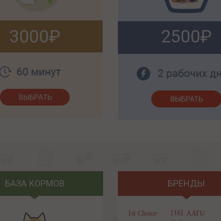
3000
2500
БАЗА КОРМОВ
БРЕНДЫ
[16]
1st Choice
AATU