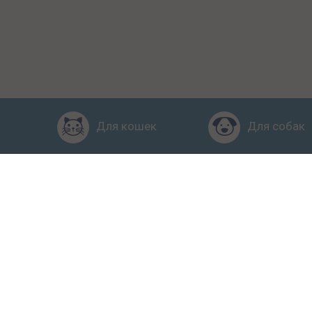
Для кошек
Для собак
Главная
Рейтинг кормов
Пол
2015-2026 © КПП – кормите 