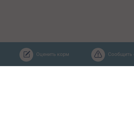
Оценить корм
Сообщить 
Бренды
Ингредиенты
Заявка
Услуги
Обучение
О
ьзовательское соглашение
Условия конфиденциальности
Оф
питомца правильно. Рейтинг кормов и отзывы. Копирование матер