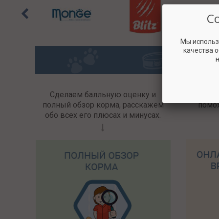
С
Мы использ
качества 
н
Сделаем балльную оценку и
Раз
полный обзор корма, расскажем
помо
обо всех его плюсах и минусах.