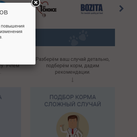
ов
и повышения
 изменения
в.
орма для
Разберём ваш случай детально,
у. Учтём
подберём корм, дадим
.
рекомендации.