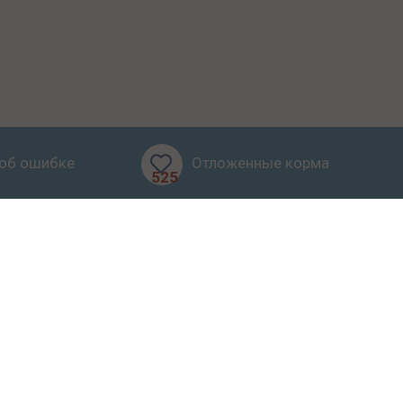
об ошибке
Отложенные корма
525
бзоры
Блог
О проекте
ерта
иалов запрещено.
Карта сайта
.