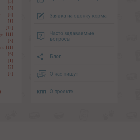
[3]
[5]
[8]
e
Заявка на оценку корма
[1]
[12]
Часто задаваемые
[11]
ge
вопросы
[3]
[11]
ds
[6]
Блог
[1]
[2]
О нас пишут
[2]
О проекте