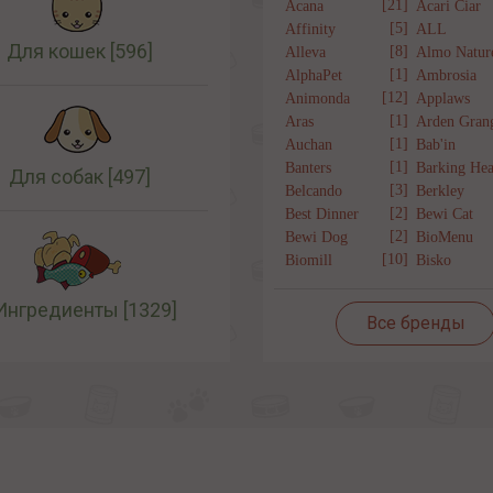
[21]
Acana
Acari Ciar
[5]
Affinity
ALL
Для кошек
[596]
[8]
Alleva
Almo Natur
[1]
AlphaPet
Ambrosia
[12]
Animonda
Applaws
[1]
Aras
Arden Gran
[1]
Auchan
Bab'in
[1]
Banters
Barking Hea
Для собак
[497]
[3]
Belcando
Berkley
[2]
Best Dinner
Bewi Cat
[2]
Bewi Dog
BioMenu
[10]
Biomill
Bisko
Ингредиенты
[1329]
Все бренды