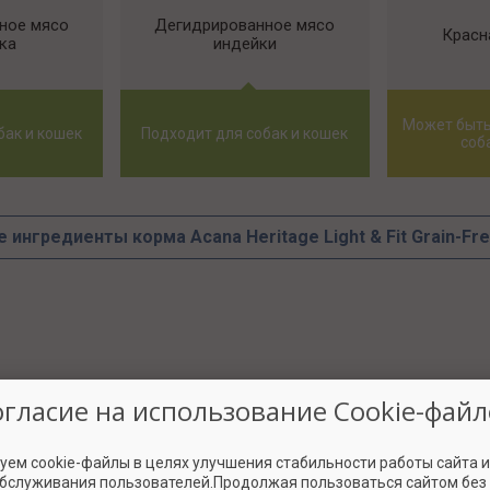
ное мясо
Дегидрированное мясо
Красн
ка
индейки
Может быть
бак и кошек
Подходит для собак и кошек
соб
е ингредиенты корма Acana Heritage Light & Fit Grain-Fre
ть в разделе
критерии оценки
огласие на использование Cookie-файл
а
уем cookie-файлы в целях улучшения стабильности работы сайта 
обслуживания пользователей.Продолжая пользоваться сайтом без