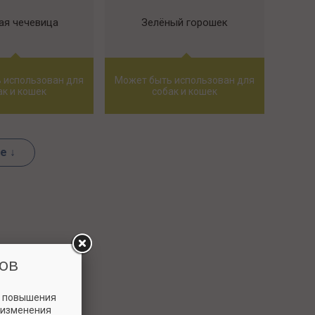
ая чечевица
Зелёный горошек
 использован для
Может быть использован для
ак и кошек
собак и кошек
e ↓
ов
и повышения
 изменения