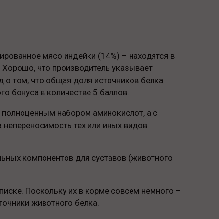
рированное мясо индейки (14%) – находятся в
е. Хорошо, что производитель указывает
 о том, что общая доля источников белка
го бонуса в количестве 5 баллов.
о полноценным набором аминокислот, а с
а непереносимость тех или иных видов
льных компонентов для суставов (животного
списке. Поскольку их в корме совсем немного –
точники животного белка.