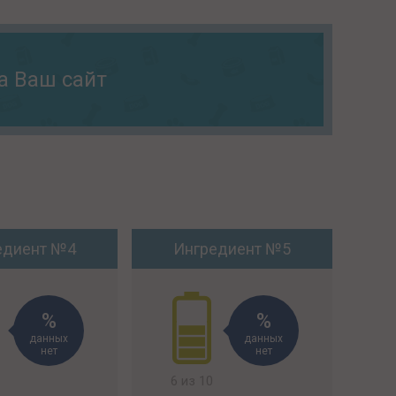
а Ваш сайт
едиент №4
Ингредиент №5
данных
данных
нет
нет
6 из 10