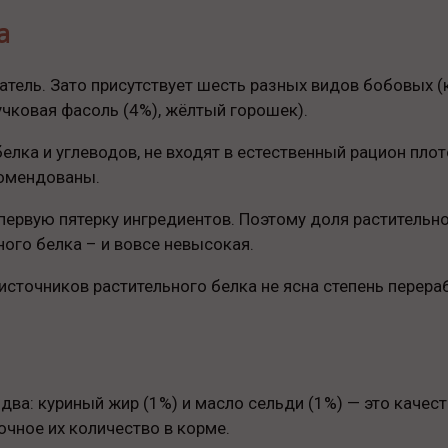
а
затель. Зато присутствует шесть разных видов бобовых (
учковая фасоль (4%), жёлтый горошек).
елка и углеводов, не входят в естественный рацион плот
комендованы.
первую пятерку ингредиентов. Поэтому доля растительног
ого белка – и вовсе невысокая.
источников растительного белка не ясна степень перера
ва: куриный жир (1%) и масло сельди (1%) — это качест
очное их количество в корме.