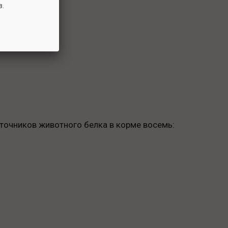
в.
диентов:
сточников животного белка в корме восемь: