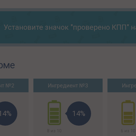
Установите значок "проверено КПП" н
рме
нт №2
Ингредиент №3
Ингр
14%
14%
8 из 10
6 из 10