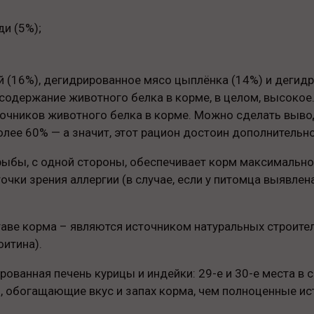
и (5%);
й (16%), дегидрированное мясо цыплёнка (14%) и дегид
о содержание животного белка в корме, в целом, высоко
очников животного белка в корме. Можно сделать вывод
ее 60% — а значит, этот рацион достоин дополнительно
рыбы, с одной стороны, обеспечивает корм максимальн
очки зрения аллергии (в случае, если у питомца выявлен
таве корма – являются источником натуральных строите
оитина).
ованная печень курицы и индейки: 29-е и 30-е места в 
, обогащающие вкус и запах корма, чем полноценные ис