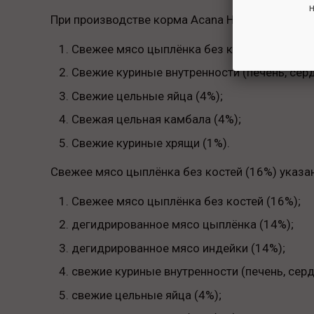
н
При производстве корма Acana Heritage Light 
Свежее мясо цыплёнка без костей (16%);
Свежие куриные внутренности (печень, серд
Свежие цельные яйца (4%);
Свежая цельная камбала (4%);
Свежие куриные хрящи (1%).
Свежее мясо цыплёнка без костей (16%) указан
Свежее мясо цыплёнка без костей (16%);
дегидрированное мясо цыплёнка (14%);
дегидрированное мясо индейки (14%);
свежие куриные внутренности (печень, серд
свежие цельные яйца (4%);