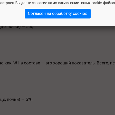
астроек, Вы даете согласие на использование ваших cookie-файло
& Fit было использовано целых пять свежих мясных ингре
Согласен на обработку cookies
це, почки) — 5%;
о как №1 в составе — это хороший показатель. Всего, и
це, почки) — 5%;