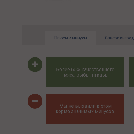
Плюсы и минусы
Список ингре
Более 60% качественного
мяса, рыбы, птицы.
Мы не выявили в этом
корме значимых минусов.