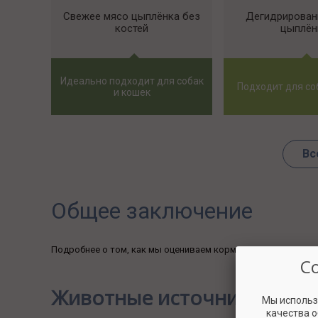
Свежее мясо цыплёнка без
Дегидрирован
костей
цыплён
Идеально подходит для собак
Подходит для со
и кошек
Вс
Общее заключение
Подробнее о том, как мы оцениваем корма, вы можете узна
С
Животные источники белк
Мы использ
качества 