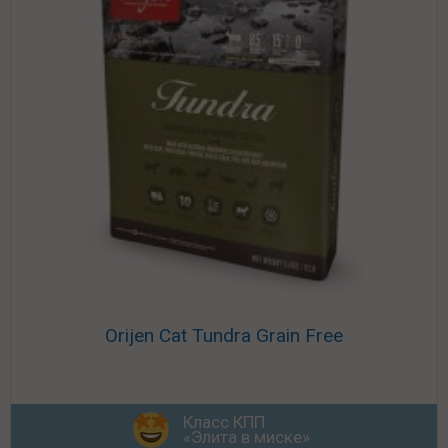
Orijen Cat Tundra Grain Free
Класс КПП
«Элита в миске»