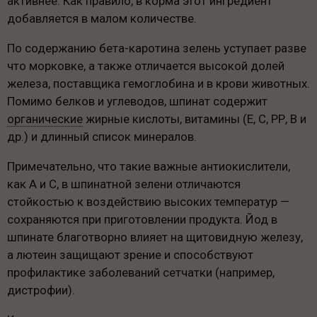
активнее. Как правило, в корма этот ингредиент
добавляется в малом количестве.
По содержанию бета-каротина зелень уступает разве
что морковке, а также отличается высокой долей
железа, поставщика гемоглобина и в крови животных.
Помимо белков и углеводов, шпинат содержит
органические
жирные кислоты, витамины (Е, С, РР, В и
др.) и длинный список минералов.
Примечательно, что такие важные антиокислители,
как А и С, в шпинатной зелени отличаются
стойкостью к воздействию высоких температур —
сохраняются при приготовлении продукта. Йод в
шпинате благотворно влияет на щитовидную железу,
а лютеин защищают зрение и способствуют
профилактике заболеваний сетчатки (например,
дистрофии).