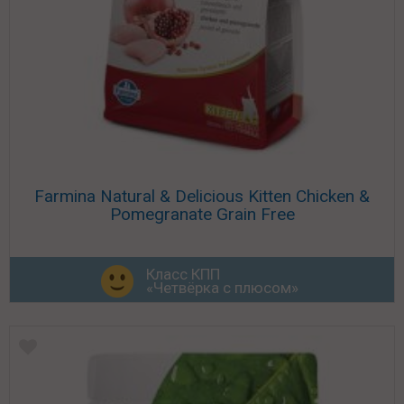
Farmina Natural & Delicious Kitten Chicken &
Pomegranate Grain Free
Класс КПП
«Четвёрка с плюсом»