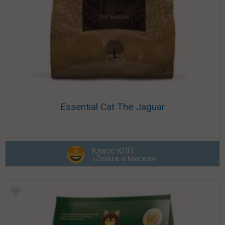
Essential Cat The Jaguar
Класс КПП
«Элита в миске»