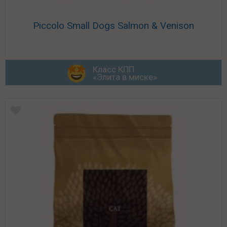
Piccolo Small Dogs Salmon & Venison
Класс КПП
«Элита в миске»