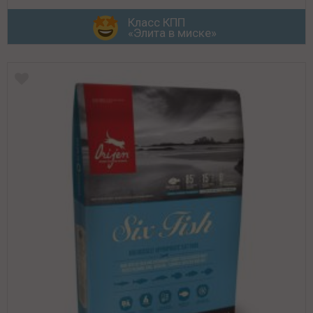
Класс КПП
«Элита в миске»