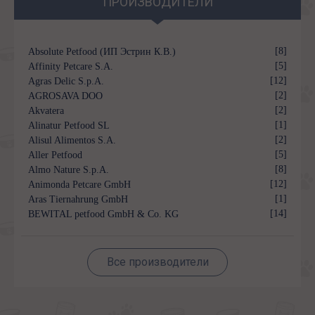
ПРОИЗВОДИТЕЛИ
[8]
Absolute Petfood (ИП Эстрин К.В.)
[5]
Affinity Petcare S.A.
[12]
Agras Delic S.p.A.
[2]
AGROSAVA DOO
[2]
Akvatera
[1]
Alinatur Petfood SL
[2]
Alisul Alimentos S.A.
[5]
Aller Petfood
[8]
Almo Nature S.p.A.
[12]
Animonda Petcare GmbH
[1]
Aras Tiernahrung GmbH
[14]
BEWITAL petfood GmbH & Co. KG
Все производители