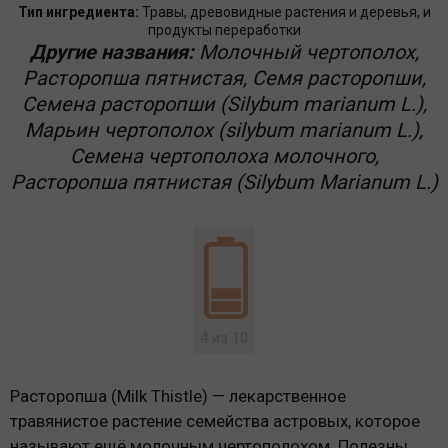
Тип ингредиента:
Травы, древовидные растения и деревья, и
продукты переработки
Другие названия:
Молочный чертополох,
Расторопша пятнистая, Семя расторопши,
Семена расторопши (Silybum marianum L.),
Марьин чертополох (silybum marianum L.),
Семена чертополоха молочного,
Расторопша пятнистая (Silybum Marianum L.)
4 из 10
Расторопша (Milk Thistle) — лекарственное
травянистое растение семейства астровых, которое
называют ещё молочным чертополохом. Полезны