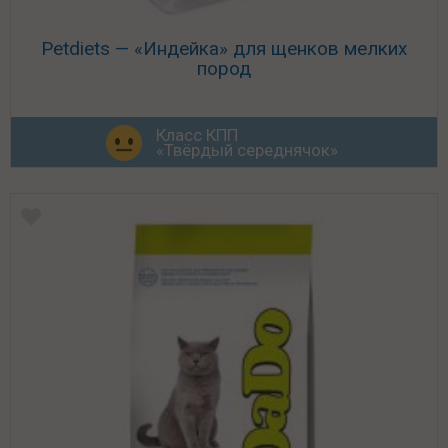
Petdiets — «Индейка» для щенков мелких
пород
Класс КПП
«Твёрдый середнячок»