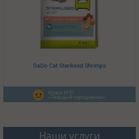
DaDo Cat Sterilised Shrimps
Класс КПП
«Твёрдый середнячок»
Наши услуги