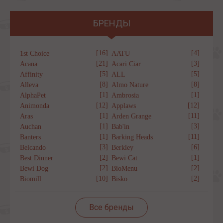
БРЕНДЫ
[16]
[4]
1st Choice
AATU
[21]
[3]
Acana
Acari Ciar
[5]
[5]
Affinity
ALL
[8]
[8]
Alleva
Almo Nature
[1]
[1]
AlphaPet
Ambrosia
[12]
[12]
Animonda
Applaws
[1]
[11]
Aras
Arden Grange
[1]
[3]
Auchan
Bab'in
[1]
[11]
Banters
Barking Heads
[3]
[6]
Belcando
Berkley
[2]
[1]
Best Dinner
Bewi Cat
[2]
[2]
Bewi Dog
BioMenu
[10]
[2]
Biomill
Bisko
Все бренды