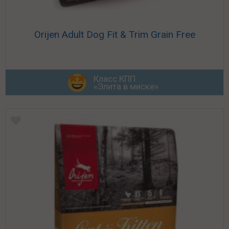
Orijen Adult Dog Fit & Trim Grain Free
Класс КПП
«Элита в миске»