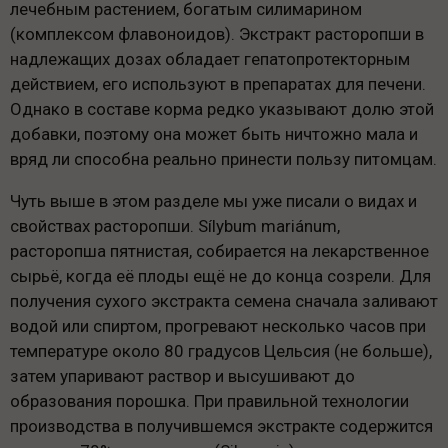
лечебным растением, богатым силимарином
(комплексом флавоноидов). Экстракт расторопши в
надлежащих дозах обладает гепатопротекторным
действием, его используют в препаратах для печени.
Однако в составе корма редко указывают долю этой
добавки, поэтому она может быть ничтожно мала и
вряд ли способна реально принести пользу питомцам.
Чуть выше в этом разделе мы уже писали о видах и
свойствах расторопши. Sílybum mariánum,
расторопша пятнистая, собирается на лекарственное
сырьё, когда её плоды ещё не до конца созрели. Для
получения сухого экстракта семена сначала заливают
водой или спиртом, прогревают несколько часов при
температуре около 80 градусов Цельсия (не больше),
затем упаривают раствор и высушивают до
образования порошка. При правильной технологии
производства в получившемся экстракте содержится