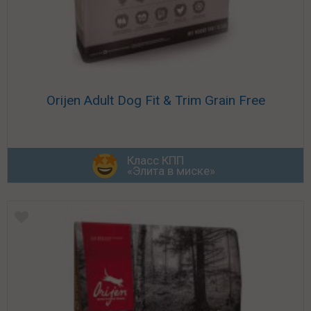
Orijen Adult Dog Fit & Trim Grain Free
Класс КПП
«Элита в миске»