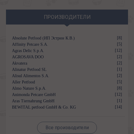
ПРОИЗВОДИТЕЛИ
[8]
Absolute Petfood (ИП Эстрин К.В.)
[5]
Affinity Petcare S.A.
[12]
Agras Delic S.p.A.
[2]
AGROSAVA DOO
[2]
Akvatera
[1]
Alinatur Petfood SL
[2]
Alisul Alimentos S.A.
[5]
Aller Petfood
[8]
Almo Nature S.p.A.
[12]
Animonda Petcare GmbH
[1]
Aras Tiernahrung GmbH
[14]
BEWITAL petfood GmbH & Co. KG
Все производители