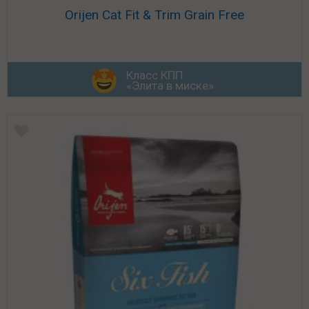
Orijen Cat Fit & Trim Grain Free
Класс КПП
«Элита в миске»