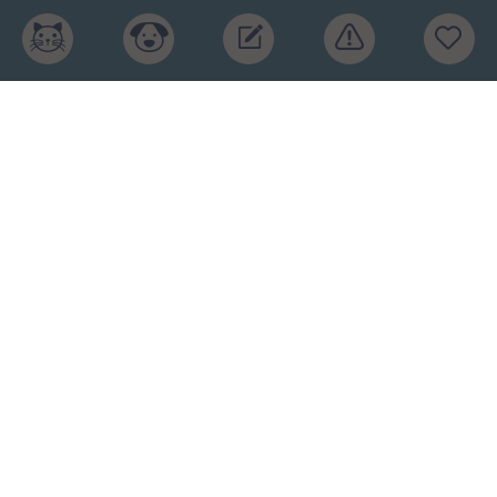
Главная
Рейтинг кормов
Бренды
Ингредиенты
Заявка
Услуги
Обучение
Обзоры
Блог
О проекте
Пользовательское соглашение
Условия конфиденциальности
Оферта
2015-2026 © КПП – кормите питомца правильно.
Рейтинг кормов и отзывы. Копирование материалов
запрещено.
Карта сайта
.