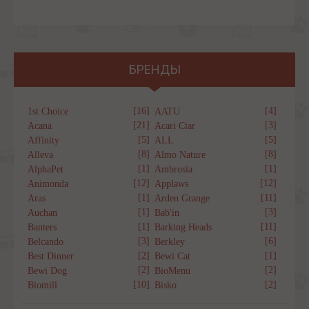
БРЕНДЫ
[16]
[4]
1st Choice
AATU
[21]
[3]
Acana
Acari Ciar
[5]
[5]
Affinity
ALL
[8]
[8]
Alleva
Almo Nature
[1]
[1]
AlphaPet
Ambrosia
[12]
[12]
Animonda
Applaws
[1]
[11]
Aras
Arden Grange
[1]
[3]
Auchan
Bab'in
[1]
[11]
Banters
Barking Heads
[3]
[6]
Belcando
Berkley
[2]
[1]
Best Dinner
Bewi Cat
[2]
[2]
Bewi Dog
BioMenu
[10]
[2]
Biomill
Bisko