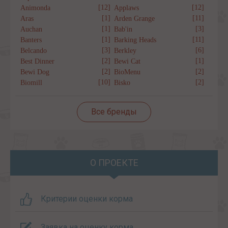
[12]
[12]
Animonda
Applaws
[1]
[11]
Aras
Arden Grange
[1]
[3]
Auchan
Bab'in
[1]
[11]
Banters
Barking Heads
[3]
[6]
Belcando
Berkley
[2]
[1]
Best Dinner
Bewi Cat
[2]
[2]
Bewi Dog
BioMenu
[10]
[2]
Biomill
Bisko
Все бренды
О ПРОЕКТЕ
Критерии оценки корма
Заявка на оценку корма