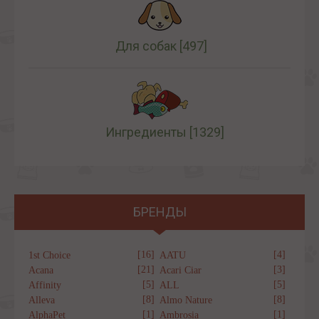
Для собак
[497]
Ингредиенты
[1329]
БРЕНДЫ
[16]
[4]
1st Choice
AATU
[21]
[3]
Acana
Acari Ciar
[5]
[5]
Affinity
ALL
[8]
[8]
Alleva
Almo Nature
[1]
[1]
AlphaPet
Ambrosia