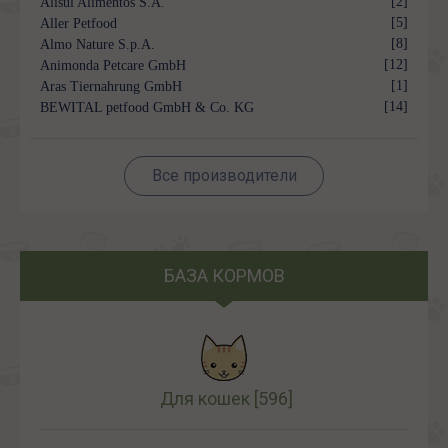
[2]
Alisul Alimentos S.A.
[5]
Aller Petfood
[8]
Almo Nature S.p.A.
[12]
Animonda Petcare GmbH
[1]
Aras Tiernahrung GmbH
[14]
BEWITAL petfood GmbH & Co. KG
Все производители
БАЗА КОРМОВ
Для кошек
[596]