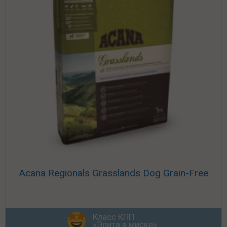
Acana Regionals Grasslands Dog Grain-Free
Класс КПП
«Элита в миске»