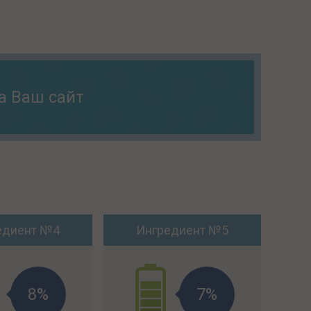
а Ваш сайт
едиент №4
Ингредиент №5
8%
7%