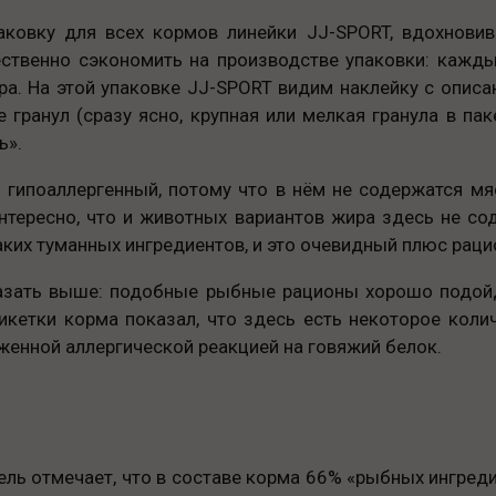
аковку для всех кормов линейки JJ-SPORT, вдохнови
ственно сэкономить на производстве упаковки: каждый
ра. На этой упаковке JJ-SPORT видим наклейку с опис
е гранул (сразу ясно, крупная или мелкая гранула в п
ь».
 гипоаллергенный, потому что в нём не содержатся мя
интересно, что и животных вариантов жира здесь не с
каких туманных ингредиентов, и это очевидный плюс раци
казать выше: подобные рыбные рационы хорошо подойду
тикетки корма показал, что здесь есть некоторое коли
женной аллергической реакцией на говяжий белок.
ель отмечает, что в составе корма 66% «рыбных ингреди