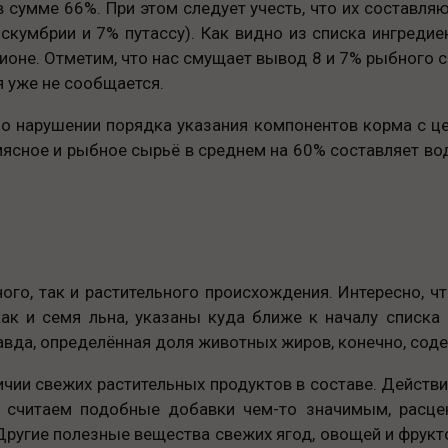
в сумме 66%. При этом следует учесть, что их составл
скумбрии и 7% путассу). Как видно из списка ингредие
ионе. Отметим, что нас смущает вывод 8 и 7% рыбного с
я уже не сообщается.
 о нарушении порядка указания компонентов корма с ц
мясное и рыбное сырьё в среднем на 60% составляет вод
ого, так и растительного происхождения. Интересно, чт
как и семя льна, указаны куда ближе к началу списка
вда, определённая доля животных жиров, конечно, соде
чии свежих растительных продуктов в составе. Действи
е считаем подобные добавки чем-то значимым, расц
Другие полезные вещества свежих ягод, овощей и фрукт