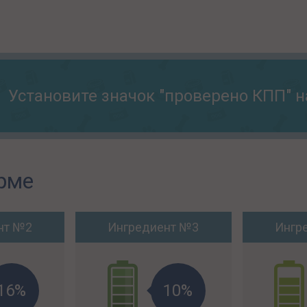
Установите значок "проверено КПП" н
рме
нт №2
Ингредиент №3
Ингр
16%
10%