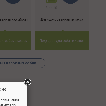
8 из 10
ванная скумбрия
Дегидрированная путассу
ля собак и кошек
Подходит для собак и кошек
ых взрослых собак ↓
ов
и повышения
 изменения