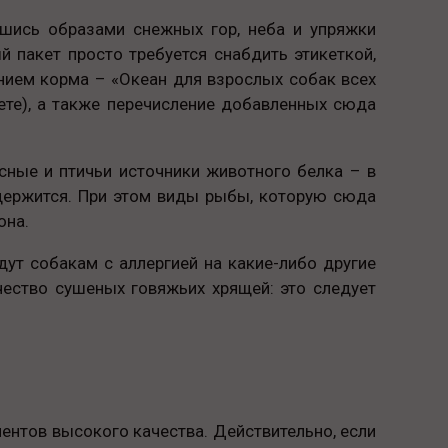
вшись образами снежных гор, неба и упряжки
 пакет просто требуется снабдить этикеткой,
анием корма – «Океан для взрослых собак всех
акете), а также перечисление добавленных сюда
сные и птичьи источники животного белка – в
одержится. При этом виды рыбы, которую сюда
она.
т собакам с аллергией на какие-либо другие
чество сушеных говяжьих хрящей: это следует
ентов высокого качества. Действительно, если