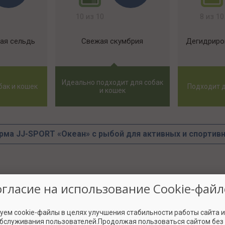
10 из 10
8 из 10
ая сельдь
Свежая скумбрия
Дегидриро
Идеально подходит для собак
бак и кошек
Подходит д
и кошек
рма JJ-SPORT «Океан» с рыбой для активных и спортивн
огласие на использование Cookie-файл
ть в разделе
критерии оценки
уем cookie-файлы в целях улучшения стабильности работы сайта 
обслуживания пользователей.Продолжая пользоваться сайтом без