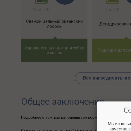
10 из 10
7 из 10
Свежий цельный океанский
Дегидрированн
лосось
Идеально подходит для собак
Подходит для со
и кошек
Все ингредиенты ко
Общее заключение
С
Подробнее о том, как мы оцениваем корма, вы можете узна
Мы использ
качества 