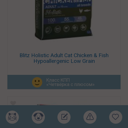
Blitz Holistic Adult Cat Chicken & Fish
Hypoallergenic Low Grain
Класс КПП
«Четвёрка с плюсом»