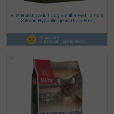
Blitz Holistic Adult Dog Small Breed Lamb &
Salmon Hypoallergenic Grain Free
Класс КПП
«Твёрдый середнячок»