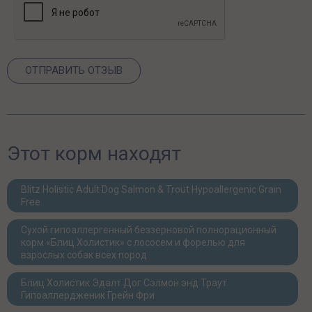
Этот корм находят
Blitz Holistic Adult Dog Salmon & Trout Hypoallergenic Grain
Free
Сухой гипоаллергенный беззерновой полнорационный
корм «Блиц Холистик» с лососем и форелью для
взрослых собак всех пород
Блиц Холистик Эдалт Дог Сэлмон энд Траут
Гипоаллердженик Грейн Фри