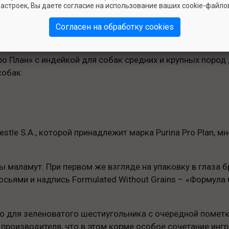
астроек, Вы даете согласие на использование ваших cookie-файло
og Medium & Large Rich in Turkey Grain Free, обзор кото
смотреть информацию на его пакете и ингредиентный с
Согласен на обработку cookies
о План» с индейкой для собак средних и крупных пород
собак.
Nestle S.A., которой принадлежит марка Purina Pro Plan,
маламут. При первом же взгляде на упаковку в глаза б
ьями и надпись Formulated Without Grains – «Формула
 для зеленоватого шестиугольника с очередной пометкой 
 производителя, что в этом корме особое сочетание инг