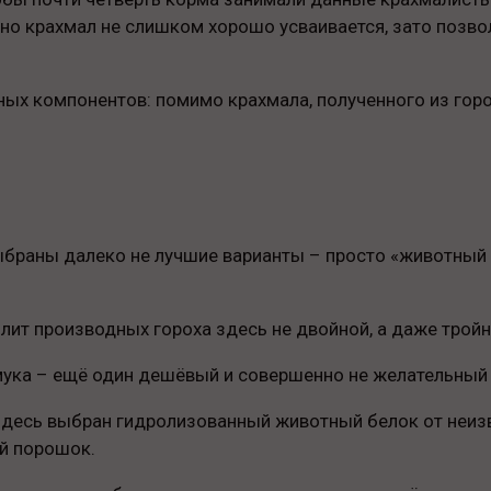
, но крахмал не слишком хорошо усваивается, зато позв
ных компонентов: помимо крахмала, полученного из горо
браны далеко не лучшие варианты – просто «животный ж
плит производных гороха здесь не двойной, а даже тройн
мука – ещё один дешёвый и совершенно не желательный 
 здесь выбран гидролизованный животный белок от неиз
ый порошок.