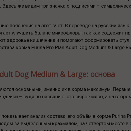
 Здесь же видим три значка с подписями – символическ
е пояснения на этот счёт. В переводе на русский язык о
гает улучшить баланс микрофлоры, так как содержит пр
т здоровье кишечника и помогают сформировать стул х
става корма Purina Pro Plan Adult Dog Medium & Large Ric
Adult Dog Medium & Large: основа
ляются основными, именно их в корме максимум. Первые
ндейки – судя по названию, это сырое мясо, а на второ
оказывает анализ состава, его объём в корме Purina Pro
Следом за выделенным крахмалом, на четвёртом месте в
тобы почти четверть корма занимали данные крахмалист