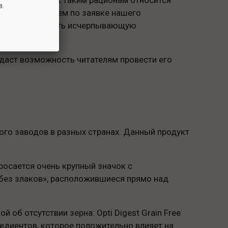
в.
рого мы выполняем по заявке нашего
остав, чтобы дать исчерпывающую
 даст возможность читателям провести его
 много заводов в разных странах. Данный продукт
росается очень крупный значок с
 без злаков», расположившиеся прямо над
об отсутствии зерна: Opti Digest Grain Free
редиентов, которое положительно влияет на