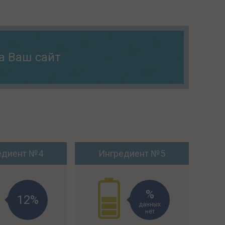
а Ваш сайт
едиент №4
Ингредиент №5
12%
данных
нет