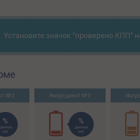
Установите значок "проверено КПП" н
рме
нт №2
Ингредиент №3
Ингр
данных
данных
нет
нет