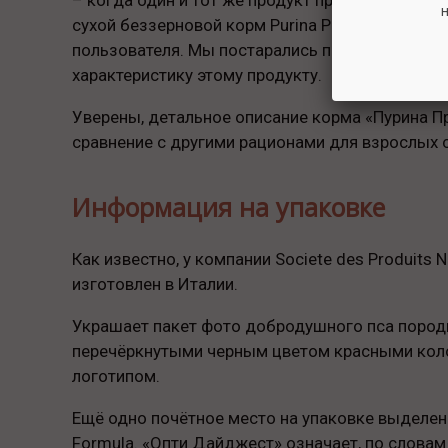
н
сухой беззерновой корм Purina Pro Plan Adult D
пользователя. Мы постарались пристально рас
характеристику этому продукту.
Уверены, детальное описание корма «Пурина Пр
сравнение с другими рационами для взрослых 
Информация на упаковке
Как известно, у компании Societe des Produits 
изготовлен в Италии.
Украшает пакет фото добродушного пса породы 
перечёркнутыми черным цветом красными колос
логотипом.
Ещё одно почётное место на упаковке выделено
Formula. «Опти Дайджест» означает, по словам