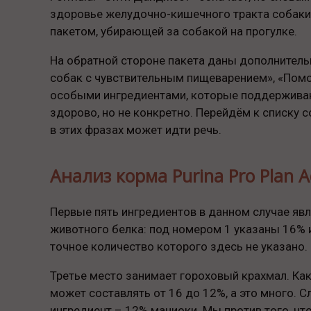
здоровье желудочно-кишечного тракта собаки.
пакетом, убирающей за собакой на прогулке.
На обратной стороне пакета даны дополнительны
собак с чувствительным пищеварением», «Помо
особыми ингредиентами, которые поддерживаю
здорово, но не конкретно. Перейдём к списку со
в этих фразах может идти речь.
Анализ корма Purina Pro Plan 
Первые пять ингредиентов в данном случае яв
животного белка: под номером 1 указаны 16% и
точное количество которого здесь не указано.
Третье место занимает гороховый крахмал. Как п
может составлять от 16 до 12%, а это много. 
ингредиент – 12% маниоки. Мы против того, ч