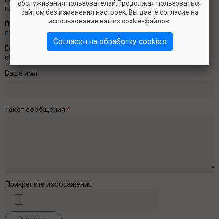
обслуживания пользователей.Продолжая пользоваться
пакетом корма, а также последствий результатов кормления.
сайтом без изменения настроек, Вы даете согласие на
использование ваших cookie-файлов.
Правила комментирования смотрите здесь -
правила
публикации комментариев
.
Согласен на обработку cookies
Если Вы хотите оставить отзыв о нашей работе, перейдите на
страницу "
О нас пишут
".
Ваше имя
Текст сообщения
*
Прикрепите изображения