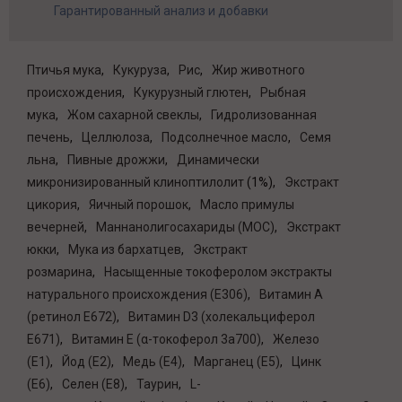
Гарантированный анализ и добавки
Птичья мука
Кукуруза
Рис
Жир животного
происхождения
Кукурузный глютен
Рыбная
мука
Жом сахарной свеклы
Гидролизованная
печень
Целлюлоза
Подсолнечное масло
Семя
льна
Пивные дрожжи
Динамически
микронизированный клиноптилолит
(1%)
Экстракт
цикория
Яичный порошок
Масло примулы
вечерней
Маннанолигосахариды (МОС)
Экстракт
юкки
Мука из бархатцев
Экстракт
розмарина
Насыщенные токоферолом экстракты
натурального происхождения (E306)
Витамин A
(ретинол E672)
Витамин D3 (холекальциферол
E671)
Витамин E (α-токоферол 3a700)
Железо
(E1)
Йод (E2)
Медь (E4)
Марганец (E5)
Цинк
(E6)
Селен (E8)
Таурин
L-