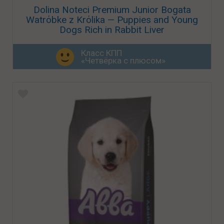
Dolina Noteci Premium Junior Bogata
Watrόbke z Krόlika — Puppies and Young
Dogs Rich in Rabbit Liver
Класс КПП
«Четвёрка с плюсом»