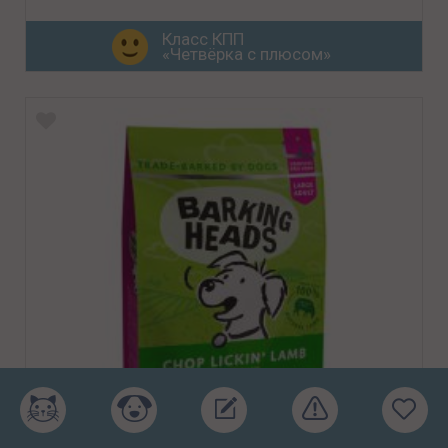
Класс КПП
«Четвёрка с плюсом»