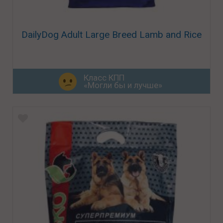
DailyDog Adult Large Breed Lamb and Rice
Класс КПП
«Могли бы и лучше»