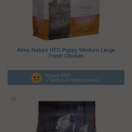
Almo Nature HFC Puppy Medium Large
Fresh Chicken
Класс КПП
«Твёрдый середнячок»