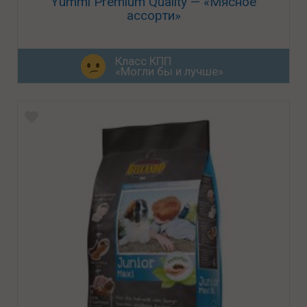
Yummi Premium Quality — «Мясное
ассорти»
Класс КПП
«Могли бы и лучше»