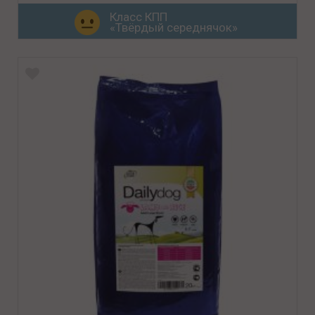
Класс КПП
«Твёрдый середнячок»