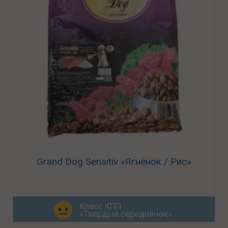
Grand Dog Sensitiv «Ягнёнок / Рис»
Класс КПП
«Твёрдый середнячок»