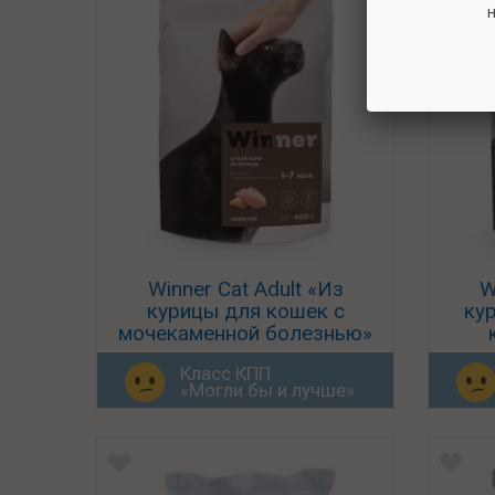
н
Winner Cat Adult «Из
W
курицы для кошек с
ку
мочекаменной болезнью»
Класс КПП
«Могли бы и лучше»