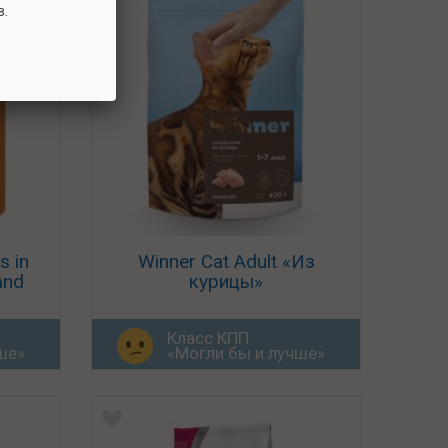
в.
s in
Winner Cat Adult «Из
and
курицы»
Класс КПП
ше»
«Могли бы и лучше»