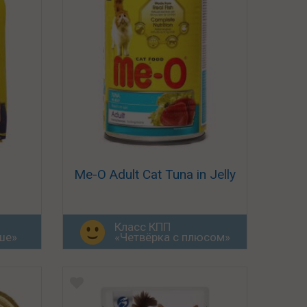
Me-O Adult Cat Tuna in Jelly
Класс КПП
ше»
«Четвёрка с плюсом»