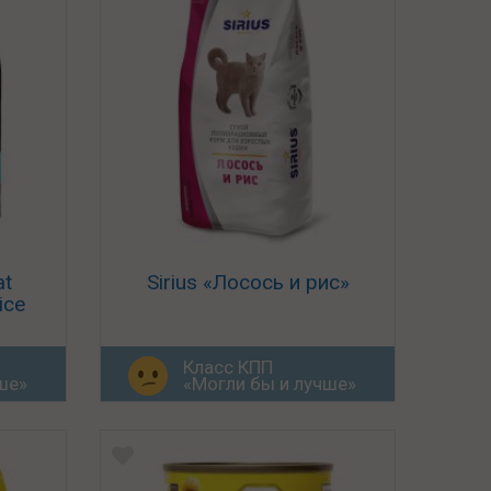
at
Sirius «Лосось и рис»
ice
Класс КПП
ше»
«Могли бы и лучше»