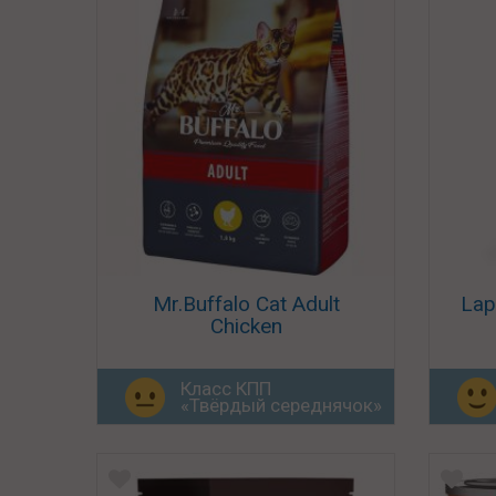
Mr.Buffalo Cat Adult
Lap
Chicken
Класс КПП
«Твёрдый середнячок»