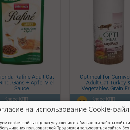
onda Rafine Adult Cat
Optimeal for Carnivo
Rind, Gans + Apfel Viel
Adult Cat Turkey 
Sauce
Vegetables Grain F
Класс КПП
Класс КПП
«Могли бы и лучше»
«Могли бы и луч
огласие на использование Cookie-файл
уем cookie-файлы в целях улучшения стабильности работы сайта 
обслуживания пользователей.Продолжая пользоваться сайтом без