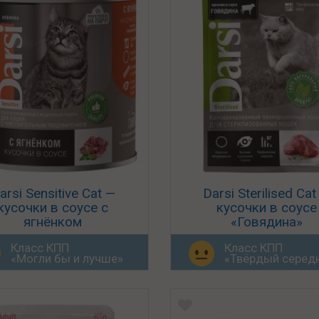
arsi Sensitive Cat —
Darsi Sterilised Cat
кусочки в соусе с
кусочки в соусе
ягнёнком
«Говядина»
Класс КПП
Класс КПП
«Могли бы и лучше»
«Твёрдый серед