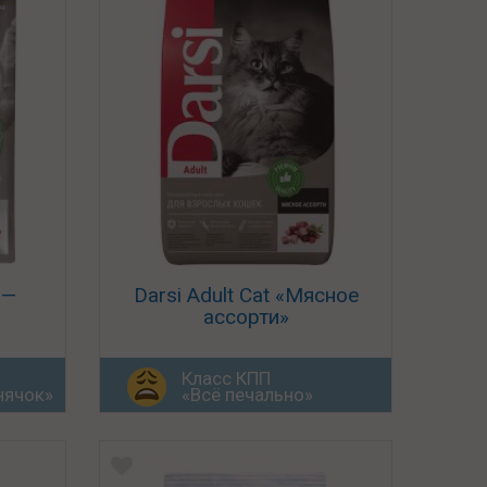
 —
Darsi Adult Cat «Мясное
ассорти»
Класс КПП
нячок»
«Всё печально»