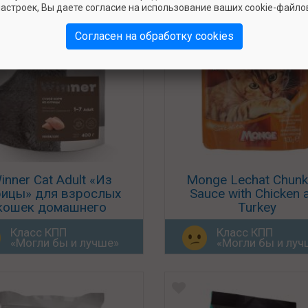
астроек, Вы даете согласие на использование ваших cookie-файло
Согласен на обработку cookies
inner Cat Adult «Из
Monge Lechat Chunk
рицы» для взрослых
Sauce with Chicken 
кошек домашнего
Turkey
содержания
Класс КПП
Класс КПП
«Могли бы и лучше»
«Могли бы и луч