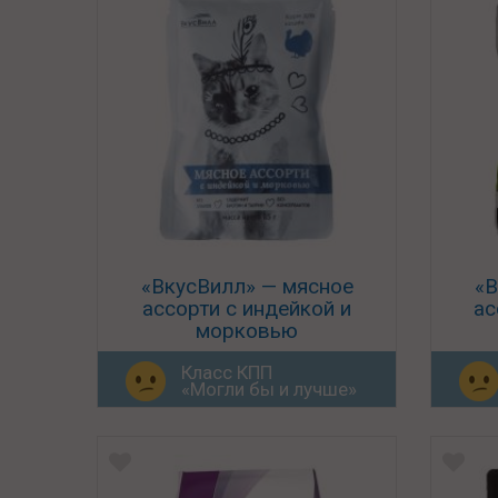
«ВкусВилл» — мясное
«В
ассорти с индейкой и
ас
морковью
Класс КПП
«Могли бы и лучше»