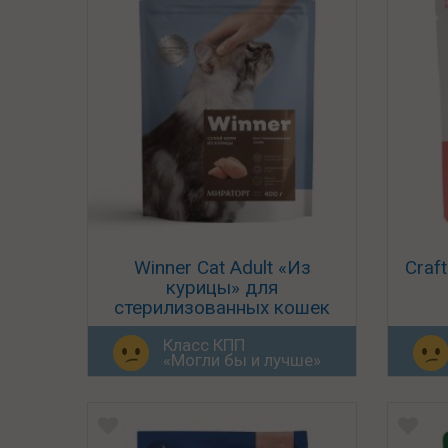
Winner Cat Adult «Из
Craft
курицы» для
стерилизованных кошек
Класс КПП
«Могли бы и лучше»