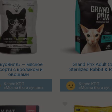
кусВилл» — мясное
Grand Prix Adult C
сорти с кроликом и
Sterilized Rabbit & R
овощами
Класс КПП
Класс КПП
«Могли бы и лучше»
«Могли бы и луч