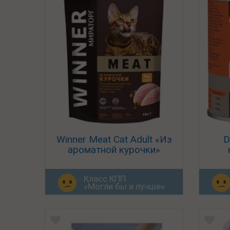
Winner Meat Cat Adult «Из
D
ароматной курочки»
Класс КПП
«Могли бы и лучше»