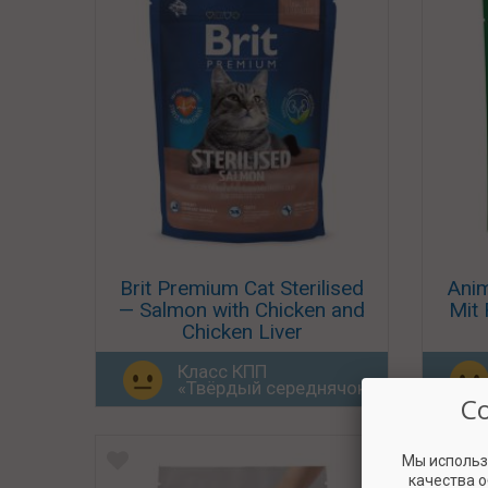
Brit Premium Cat Sterilised
Anim
— Salmon with Chicken and
Mit 
Chicken Liver
Класс КПП
«Твёрдый середнячок»
С
Мы использ
качества 