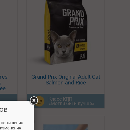
res
Grand Prix Original Adult Cat
&
Salmon and Rice
ree
Класс КПП
ше»
«Могли бы и лучше»
ов
и повышения
 изменения