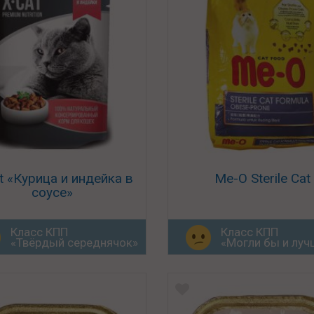
t «Курица и индейка в
Me-O Sterile Cat
соусе»
Класс КПП
Класс КПП
«Твёрдый середнячок»
«Могли бы и луч