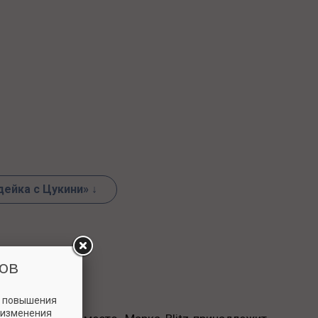
дейка с Цукини» ↓
ов
и повышения
 изменения