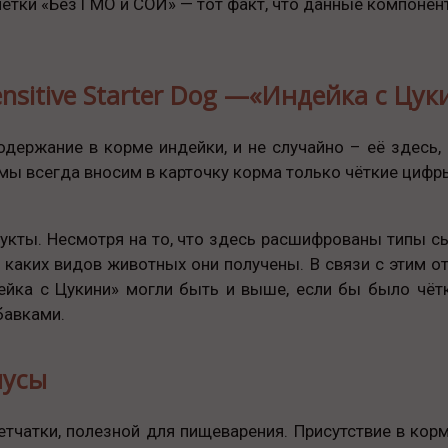
етки «Без ГМО и СОИ» — тот факт, что данные компонент
ensitive Starter Dog —«Индейка с Цу
одержание в корме индейки, и не случайно – её здесь, 
мы всегда вносим в карточку корма только чёткие цифры
ты. Несмотря на то, что здесь расшифрованы типы сырья
 каких видов животных они получены. В связи с этим от
дейка с Цукини» могли быть и выше, если бы было чёт
бавками.
нусы
тчатки, полезной для пищеварения. Присутствие в кор