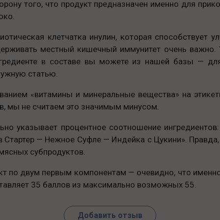
орону того, что продукт предназначен именно для прик
око.
биотическая клетчатка инулин, которая способствует 
держивать местный кишечный иммунитет очень важно. 
гредиенте в составе вы можете из нашей базы — для
нужную статью.
ванием «витамины и минеральные вещества» на этикет
в, мы не считаем это значимым минусом.
ьно указывает процентное соотношение ингредиентов:
 Стартер — Нежное Суфле — Индейка с Цукини». Правда,
мясных субпродуктов.
т по двум первым компонентам — очевидно, что именно э
оставляет 35 баллов из максимально возможных 55.
Добавить отзыв