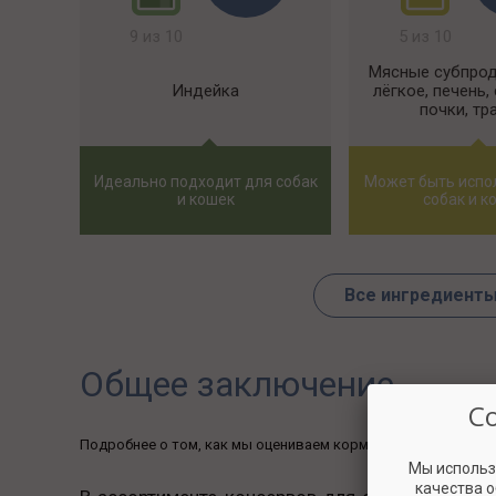
9 из 10
5 из 10
Мясные субпроду
Индейка
лёгкое, печень,
почки, тр
Идеально подходит для собак
Может быть испо
и кошек
собак и к
Все ингредиенты 
Общее заключение
С
Подробнее о том, как мы оцениваем корма, вы можете узна
Мы использ
качества 