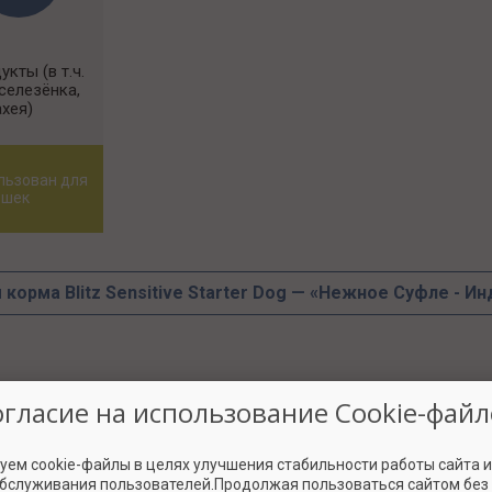
кты (в т.ч.
 селезёнка,
ахея)
льзован для
ошек
корма Blitz Sensitive Starter Dog — «Нежное Суфле - Ин
огласие на использование Cookie-файл
ть в разделе
критерии оценки
уем cookie-файлы в целях улучшения стабильности работы сайта 
обслуживания пользователей.Продолжая пользоваться сайтом без