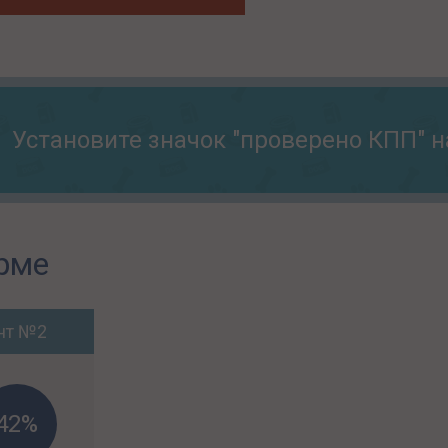
Установите значок "проверено КПП" н
рме
нт №2
42%