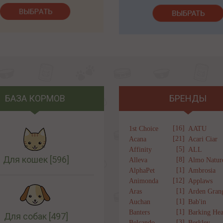
БАЗА КОРМОВ
БРЕНДЫ
[16]
1st Choice
AATU
[21]
Acana
Acari Ciar
[5]
Affinity
ALL
Для кошек
[596]
[8]
Alleva
Almo Natur
[1]
AlphaPet
Ambrosia
[12]
Animonda
Applaws
[1]
Aras
Arden Gran
[1]
Auchan
Bab'in
[1]
Banters
Barking Hea
Для собак
[497]
[3]
Belcando
Berkley