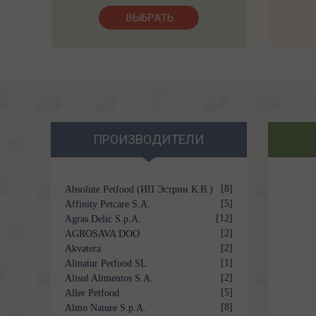
ПРОИЗВОДИТЕЛИ
[8]
Absolute Petfood (ИП Эстрин К.В.)
[5]
Affinity Petcare S.A.
[12]
Agras Delic S.p.A.
[2]
AGROSAVA DOO
[2]
Akvatera
[1]
Alinatur Petfood SL
[2]
Alisul Alimentos S.A.
[5]
Aller Petfood
[8]
Almo Nature S.p.A.