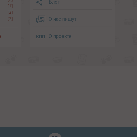
Блог
[1]
[2]
О нас пишут
[2]
О проекте