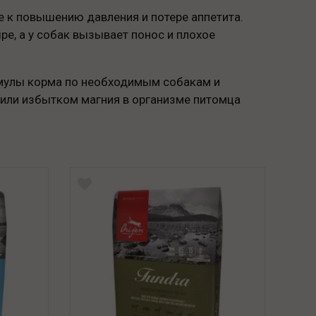
 к повышению давления и потере аппетита.
е, а у собак вызывает понос и плохое
рмулы корма по необходимым собакам и
или избытком магния в организме питомца