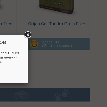
in Free
Orijen Cat Tundra Grain Free
ов
Класс КПП
«Элита в миске»
и повышения
 изменения
в.