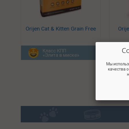
Orijen Cat & Kitten Grain Free
Orij
С
Класс КПП
«Элита в миске»
Мы использ
качества 
н