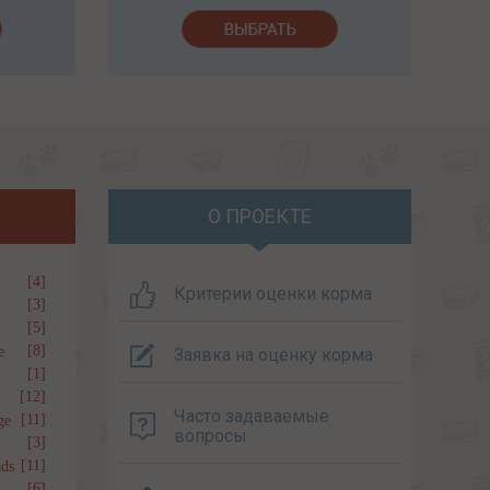
О ПРОЕКТЕ
[4]
Критерии оценки корма
[3]
[5]
[8]
e
Заявка на оценку корма
[1]
[12]
Часто задаваемые
[11]
ge
вопросы
[3]
[11]
ds
[6]