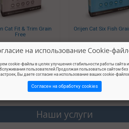
en Cat Fit & Trim Grain
Orijen Cat Six Fish Gra
Free
огласие на использование Cookie-файл
Класс КПП
Класс КПП
«Элита в миске»
«Элита в миске»
уем cookie-файлы в целях улучшения стабильности работы сайта 
обслуживания пользователей.Продолжая пользоваться сайтом без
астроек, Вы даете согласие на использование ваших cookie-файло
Показать весь список
Согласен на обработку cookies
Наши услуги