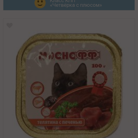
Класс КПП
«Четвёрка с плюсом»