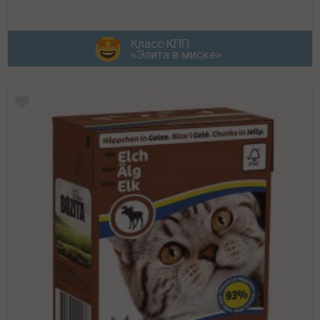
Класс КПП
«Элита в миске»