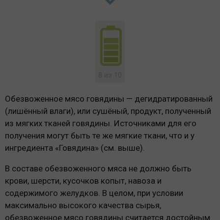
Дегидрированное мясо говядины,
Дегидрированное мясо (КРС),
Обезвоженная говядина, Дегидрированная
говядина
8 из 10
Обезвоженное мясо говядины — дегидратированный
(лишённый влаги), или сушёный, продукт, полученный
из мягких тканей говядины. Источниками для его
получения могут быть те же мягкие ткани, что и у
ингредиента «Говядина» (см. выше).
В составе обезвоженного мяса не должно быть
крови, шерсти, кусочков копыт, навоза и
содержимого желудков. В целом, при условии
максимально высокого качества сырья,
обезвоженное мясо говядины считается достойным