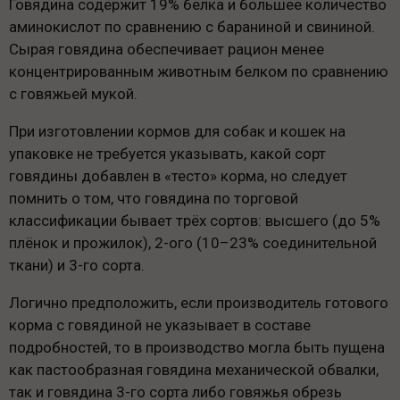
Говядина содержит 19% белка и большее количество
аминокислот по сравнению с бараниной и свининой.
Сырая говядина обеспечивает рацион менее
концентрированным животным белком по сравнению
с говяжьей мукой.
При изготовлении кормов для собак и кошек на
упаковке не требуется указывать, какой сорт
говядины добавлен в «тесто» корма, но следует
помнить о том, что говядина по торговой
классификации бывает трёх сортов: высшего (до 5%
плёнок и прожилок), 2-ого (10–23% соединительной
ткани) и 3-го сорта.
Логично предположить, если производитель готового
корма с говядиной не указывает в составе
подробностей, то в производство могла быть пущена
как пастообразная говядина механической обвалки,
так и говядина 3-го сорта либо говяжья обрезь