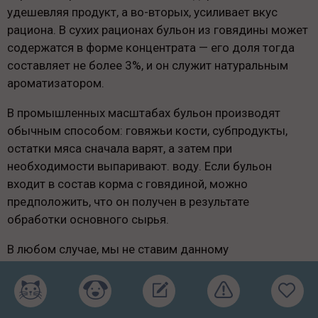
удешевляя продукт, а во-вторых, усиливает вкус
рациона. В сухих рационах бульон из говядины может
содержатся в форме концентрата — его доля тогда
составляет не более 3%, и он служит натуральным
ароматизатором.
В промышленных масштабах бульон производят
обычным способом: говяжьи кости, субпродукты,
остатки мяса сначала варят, а затем при
необходимости выпаривают. воду. Если бульон
входит в состав корма с говядиной, можно
предположить, что он получен в результате
обработки основного сырья.
В любом случае, мы не ставим данному
производному говядины высокий балл, так как
собственно животного белка в бульоне не очень
много, и мясо собой он заменить никак не может.