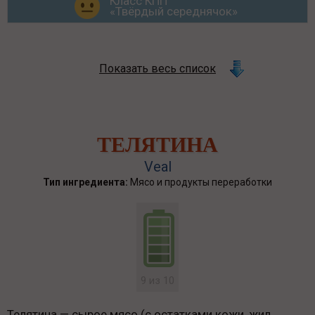
Класс КПП
«Твёрдый середнячок»
Показать весь список
ТЕЛЯТИНА
Veal
Тип ингредиента:
Мясо и продукты переработки
9 из 10
Телятина — сырое мясо (с остатками кожи, жил,