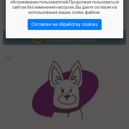
обслуживания пользователей.Продолжая пользоваться
сайтом без изменения настроек, Вы даете согласие на
Brit Puppy Large Breed Growth & Joints Fresh
использование ваших cookie-файлов.
Beef with Pumpkin
Согласен на обработку cookies
Класс КПП
«Четвёрка с плюсом»