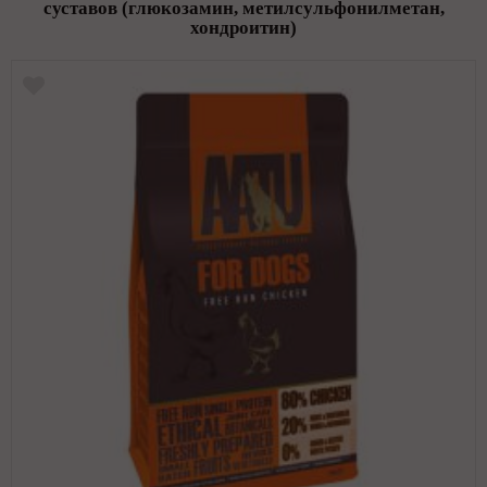
суставов (глюкозамин, метилсульфонилметан,
хондроитин)