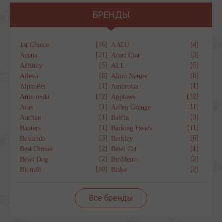
БРЕНДЫ
[16]
[4]
1st Choice
AATU
[21]
[3]
Acana
Acari Ciar
[5]
[5]
Affinity
ALL
[8]
[8]
Alleva
Almo Nature
[1]
[1]
AlphaPet
Ambrosia
[12]
[12]
Animonda
Applaws
[1]
[11]
Aras
Arden Grange
[1]
[3]
Auchan
Bab'in
[1]
[11]
Banters
Barking Heads
[3]
[6]
Belcando
Berkley
[2]
[1]
Best Dinner
Bewi Cat
[2]
[2]
Bewi Dog
BioMenu
[10]
[2]
Biomill
Bisko
Все бренды