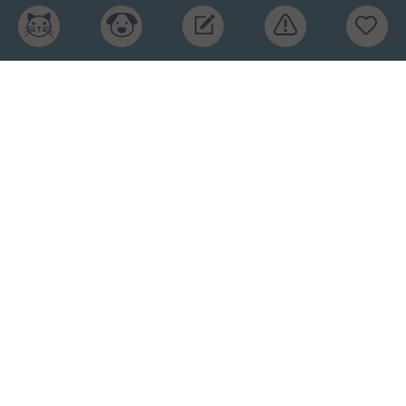
Главная
Рейтинг кормов
Бренды
Ингредиенты
Заявка
Услуги
Обучение
Обзоры
Блог
О проекте
Пользовательское соглашение
Условия конфиденциальности
Оферта
2015-2026 © КПП – кормите питомца правильно.
Рейтинг кормов и отзывы. Копирование материалов
запрещено.
Карта сайта
.