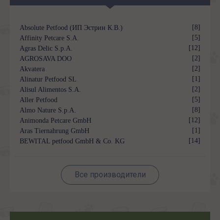
[8]
Absolute Petfood (ИП Эстрин К.В.)
[5]
Affinity Petcare S.A.
[12]
Agras Delic S.p.A.
[2]
AGROSAVA DOO
[2]
Akvatera
[1]
Alinatur Petfood SL
[2]
Alisul Alimentos S.A.
[5]
Aller Petfood
[8]
Almo Nature S.p.A.
[12]
Animonda Petcare GmbH
[1]
Aras Tiernahrung GmbH
[14]
BEWITAL petfood GmbH & Co. KG
Все производители