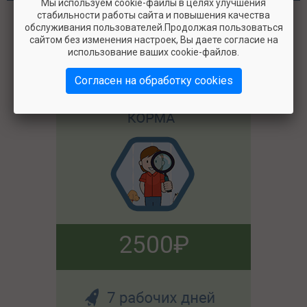
Мы используем cookie-файлы в целях улучшения
стабильности работы сайта и повышения качества
обслуживания пользователей.Продолжая пользоваться
Сделаем балльную оценку и полный обзор корма,
сайтом без изменения настроек, Вы даете согласие на
расскажем обо всех его плюсах и минусах.
использование ваших cookie-файлов.
Согласен на обработку cookies
2500