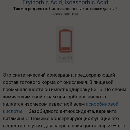
Erythorbic Acid, Isoascorbic Acid
Тип ингредиента:
Синтезированные антиоксиданты /
консерванты
1 из 10
Это синтетический консервант, предохраняющий
состав готового корма от окисления. В пищевой
промышленности он имеет кодировку Е315. По своим
химическим свойствам эриторбовая кислота
является изомером известной всем
аскорбиновой
кислоты
— безобидного
антиоксиданта
, варианта
витамина C. Помимо консервирующих функций это
вещество служит для закрепления цвета сырья — его