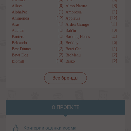
[8]
[8]
Alleva
Almo Nature
[1]
[1]
AlphaPet
Ambrosia
[12]
[12]
Animonda
Applaws
[1]
[11]
Aras
Arden Grange
[1]
[3]
Auchan
Bab'in
[1]
[11]
Banters
Barking Heads
[3]
[6]
Belcando
Berkley
[2]
[1]
Best Dinner
Bewi Cat
[2]
[2]
Bewi Dog
BioMenu
[10]
[2]
Biomill
Bisko
Все бренды
О ПРОЕКТЕ
Критерии оценки корма