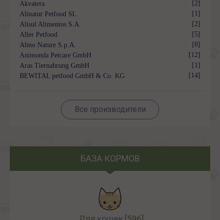
[2]
Akvatera
[1]
Alinatur Petfood SL
[2]
Alisul Alimentos S.A.
[5]
Aller Petfood
[8]
Almo Nature S.p.A.
[12]
Animonda Petcare GmbH
[1]
Aras Tiernahrung GmbH
[14]
BEWITAL petfood GmbH & Co. KG
Все производители
БАЗА КОРМОВ
Для кошек
[596]