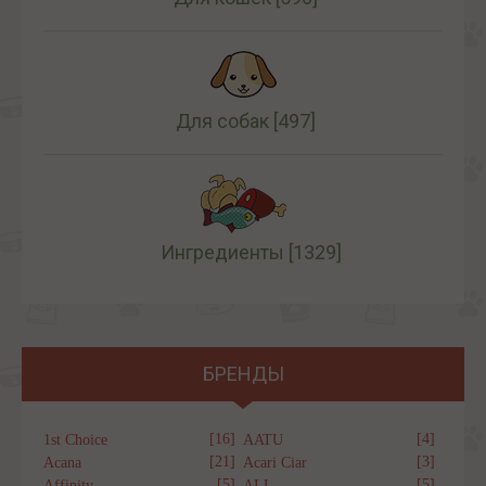
Для собак
[497]
Ингредиенты
[1329]
БРЕНДЫ
[16]
[4]
1st Choice
AATU
[21]
[3]
Acana
Acari Ciar
[5]
[5]
Affinity
ALL