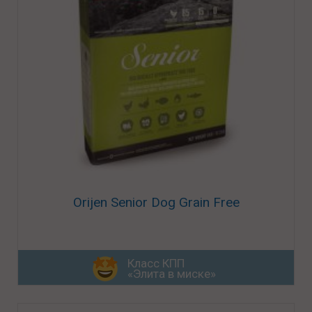
Orijen Senior Dog Grain Free
Класс КПП
«Элита в миске»