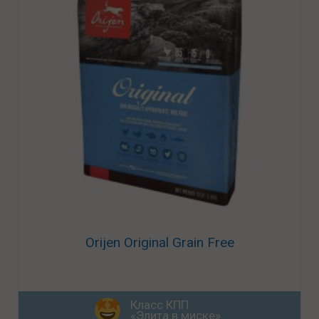
Orijen Original Grain Free
Класс КПП
«Элита в миске»