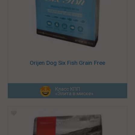
Orijen Dog Six Fish Grain Free
Класс КПП
«Элита в миске»