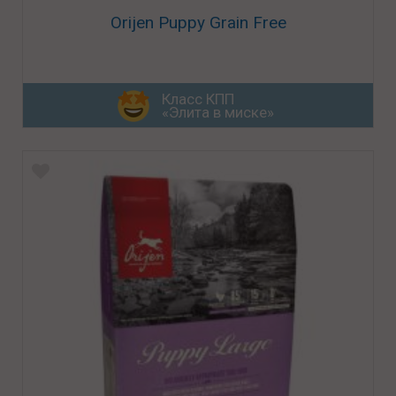
Orijen Puppy Grain Free
Класс КПП
«Элита в миске»