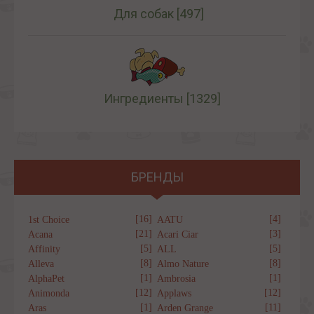
Для собак
[497]
Ингредиенты
[1329]
БРЕНДЫ
[16]
[4]
1st Choice
AATU
[21]
[3]
Acana
Acari Ciar
[5]
[5]
Affinity
ALL
[8]
[8]
Alleva
Almo Nature
[1]
[1]
AlphaPet
Ambrosia
[12]
[12]
Animonda
Applaws
[1]
[11]
Aras
Arden Grange