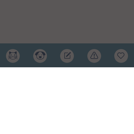
Главная
Рейтинг кормов
Бренды
Ингредиенты
Заявка
Услуги
Обучение
Обзоры
Блог
О проекте
Пользовательское соглашение
Условия конфиденциальности
Оферта
2015-2026 © КПП – кормите питомца правильно.