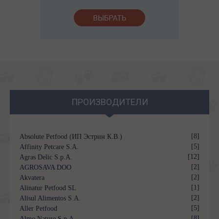
ПРОИЗВОДИТЕЛИ
[8]
Absolute Petfood (ИП Эстрин К.В.)
[5]
Affinity Petcare S.A.
[12]
Agras Delic S.p.A.
[2]
AGROSAVA DOO
[2]
Akvatera
[1]
Alinatur Petfood SL
[2]
Alisul Alimentos S.A.
[5]
Aller Petfood
[8]
Almo Nature S.p.A.