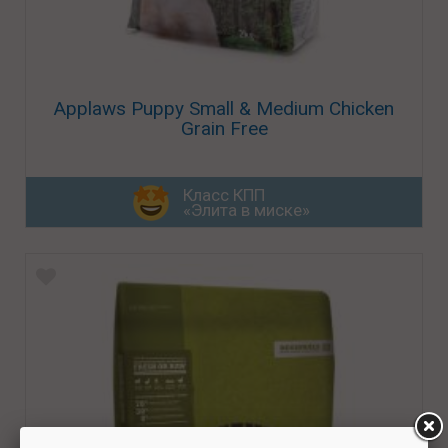
Applaws Puppy Small & Medium Chicken
Grain Free
Класс КПП
«Элита в миске»