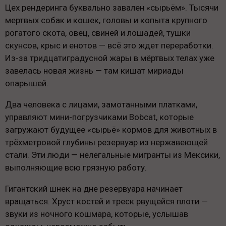
Цех рендеринга буквально завален «сырьём». Тысячи
мертвых собак и кошек, головы и копыта крупного
рогатого скота, овец, свиней и лошадей, тушки
скунсов, крыс и енотов — всё это ждет переработки.
Из-за тридцатиградусной жары в мёртвых телах уже
завелась новая жизнь — там кишат мириады
опарышей.
Два человека с лицами, замотанными платками,
управляют мини-погрузчиками Bobcat, которые
загружают будущее «сырьё» кормов для животных в
трёхметровой глубины резервуар из нержавеющей
стали. Эти люди — нелегальные мигранты из Мексики,
выполняющие всю грязную работу.
Гигантский шнек на дне резервуара начинает
вращаться. Хруст костей и треск рвущейся плоти —
звуки из ночного кошмара, которые, услышав