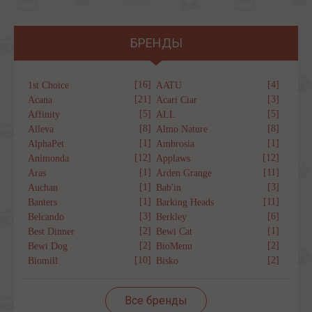
БРЕНДЫ
[16]
[4]
1st Choice
AATU
[21]
[3]
Acana
Acari Ciar
[5]
[5]
Affinity
ALL
[8]
[8]
Alleva
Almo Nature
[1]
[1]
AlphaPet
Ambrosia
[12]
[12]
Animonda
Applaws
[1]
[11]
Aras
Arden Grange
[1]
[3]
Auchan
Bab'in
[1]
[11]
Banters
Barking Heads
[3]
[6]
Belcando
Berkley
[2]
[1]
Best Dinner
Bewi Cat
[2]
[2]
Bewi Dog
BioMenu
[10]
[2]
Biomill
Bisko
Все бренды