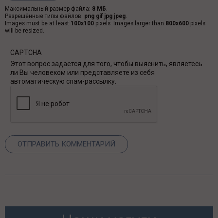
Максимальный размер файла:
8 МБ
.
Разрешённые типы файлов:
png gif jpg jpeg
.
Images must be at least
100x100
pixels. Images larger than
800x600
pixels
will be resized.
CAPTCHA
Этот вопрос задается для того, чтобы выяснить, являетесь
ли Вы человеком или представляете из себя
автоматическую спам-рассылку.