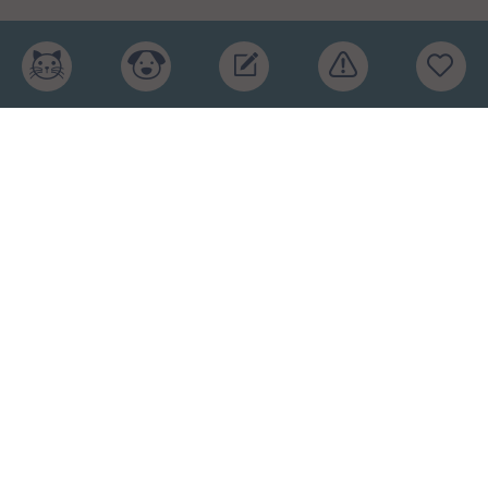
Главная
Рейтинг кормов
Бренды
Ингредиенты
Заявка
Услуги
Обучение
Обзоры
Блог
О проекте
Пользовательское соглашение
Условия конфиденциальности
Оферта
2015-2026 © КПП – кормите питомца правильно.
Рейтинг кормов и отзывы. Копирование материалов
запрещено.
Карта сайта
.