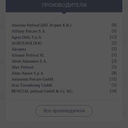
ПРОИЗВОДИТЕЛИ
[8]
Absolute Petfood (ИП Эстрин К.В.)
[5]
Affinity Petcare S.A.
[12]
Agras Delic S.p.A.
[2]
AGROSAVA DOO
[2]
Akvatera
[1]
Alinatur Petfood SL
[2]
Alisul Alimentos S.A.
[5]
Aller Petfood
[8]
Almo Nature S.p.A.
[12]
Animonda Petcare GmbH
[1]
Aras Tiernahrung GmbH
[14]
BEWITAL petfood GmbH & Co. KG
Все производители