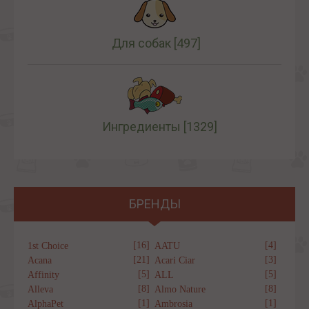
Для собак
[497]
Ингредиенты
[1329]
БРЕНДЫ
[16]
[4]
1st Choice
AATU
[21]
[3]
Acana
Acari Ciar
[5]
[5]
Affinity
ALL
[8]
[8]
Alleva
Almo Nature
[1]
[1]
AlphaPet
Ambrosia