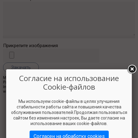
Прикрепите изображения
Согласие на использование
Максимальный размер файла:
8 МБ
.
Разрешённые типы файлов:
png gif jpg jpeg
.
Cookie-файлов
Images must be at least
100x100
pixels. Images larger than
800x600
pixels
will be resized.
Мы используем cookie-файлы в целях улучшения
CAPTCHA
стабильности работы сайта и повышения качества
Этот вопрос задается для того, чтобы выяснить, являетесь
обслуживания пользователей.Продолжая пользоваться
ли Вы человеком или представляете из себя
сайтом без изменения настроек, Вы даете согласие на
автоматическую спам-рассылку.
использование ваших cookie-файлов.
Согласен на обработку cookies