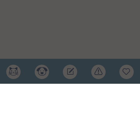
Главная
Рейтинг кормов
Бренды
Ингредиенты
Заявка
Услуги
Обучение
Обзоры
Блог
О проекте
Пользовательское соглашение
Условия конфиденциальности
Оферта