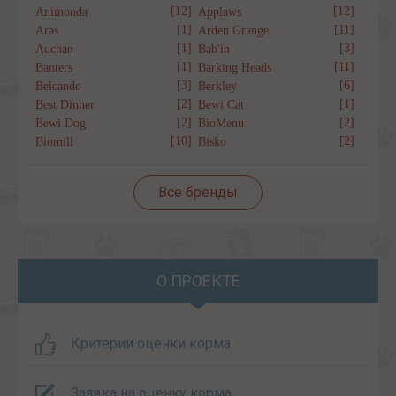
[12]
[12]
Animonda
Applaws
[1]
[11]
Aras
Arden Grange
[1]
[3]
Auchan
Bab'in
[1]
[11]
Banters
Barking Heads
[3]
[6]
Belcando
Berkley
[2]
[1]
Best Dinner
Bewi Cat
[2]
[2]
Bewi Dog
BioMenu
[10]
[2]
Biomill
Bisko
Все бренды
О ПРОЕКТЕ
Критерии оценки корма
Заявка на оценку корма