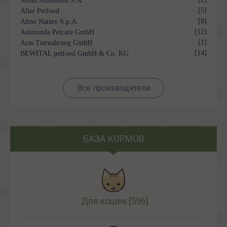
Alisul Alimentos S.A.
[5]
Aller Petfood
[8]
Almo Nature S.p.A.
[12]
Animonda Petcare GmbH
[1]
Aras Tiernahrung GmbH
[14]
BEWITAL petfood GmbH & Co. KG
Все производители
БАЗА КОРМОВ
Для кошек
[596]