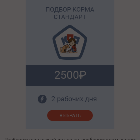
2500
Разберём ваш случай детально, подберём корм, дадим