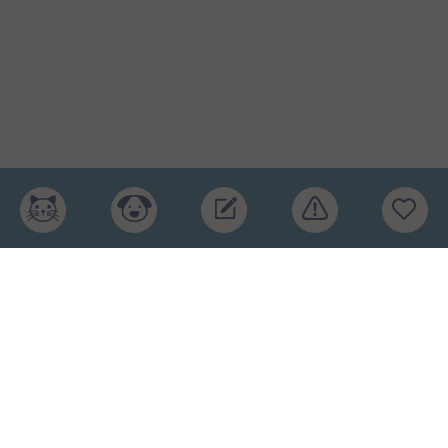
Главная
Рейтинг кормов
Бренды
Ингредиенты
Заявка
Услуги
Обучение
Обзоры
Блог
О проекте
Пользовательское соглашение
Условия конфиденциальности
Оферта