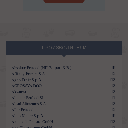
ПРОИЗВОДИТЕЛИ
[8]
Absolute Petfood (ИП Эстрин К.В.)
[5]
Affinity Petcare S.A.
[12]
Agras Delic S.p.A.
[2]
AGROSAVA DOO
[2]
Akvatera
[1]
Alinatur Petfood SL
[2]
Alisul Alimentos S.A.
[5]
Aller Petfood
[8]
Almo Nature S.p.A.
[12]
Animonda Petcare GmbH
[1]
Aras Tiernahrung GmbH