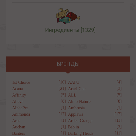
Ингредиенты
[1329]
БРЕНДЫ
[16]
[4]
1st Choice
AATU
[21]
[3]
Acana
Acari Ciar
[5]
[5]
Affinity
ALL
[8]
[8]
Alleva
Almo Nature
[1]
[1]
AlphaPet
Ambrosia
[12]
[12]
Animonda
Applaws
[1]
[11]
Aras
Arden Grange
[1]
[3]
Auchan
Bab'in
[1]
[11]
Banters
Barking Heads