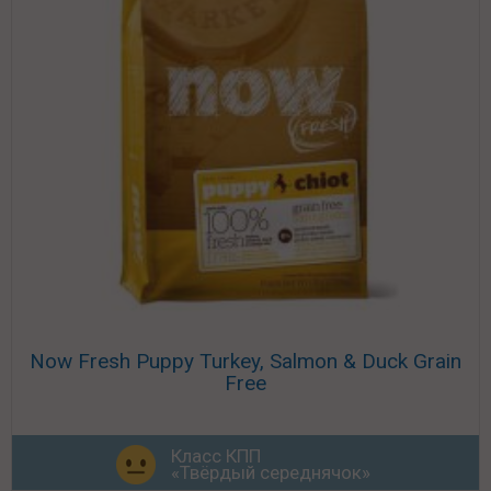
Now Fresh Puppy Turkey, Salmon & Duck Grain
Free
Класс КПП
«Твёрдый середнячок»