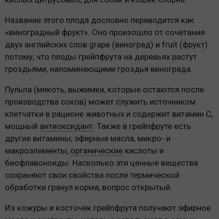
Название этого плода дословно переводится как
«виноградный фрукт». Оно произошло от сочетания
двух английских слов grape (виноград) и fruit (фрукт)
потому, что плоды грейпфрута на деревьях растут
гроздьями, напоминающими гроздья винограда.
Пульпа (мякоть, выжимки, которые остаются после
производства соков) может служить источником
клетчатки в рационе животных и содержит витамин С,
мощный
антиоксидант
. Также в грейпфруте есть
другие витамины, эфирные масла, микро- и
макроэлементы,
органические
кислоты и
биофлавоноиды. Насколько эти ценные вещества
сохраняют свои свойства после термической
обработки гранул корма, вопрос открытый.
Из кожуры и косточек грейпфрута получают эфирное