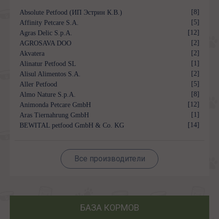
[8]
Absolute Petfood (ИП Эстрин К.В.)
[5]
Affinity Petcare S.A.
[12]
Agras Delic S.p.A.
[2]
AGROSAVA DOO
[2]
Akvatera
[1]
Alinatur Petfood SL
[2]
Alisul Alimentos S.A.
[5]
Aller Petfood
[8]
Almo Nature S.p.A.
[12]
Animonda Petcare GmbH
[1]
Aras Tiernahrung GmbH
[14]
BEWITAL petfood GmbH & Co. KG
Все производители
БАЗА КОРМОВ