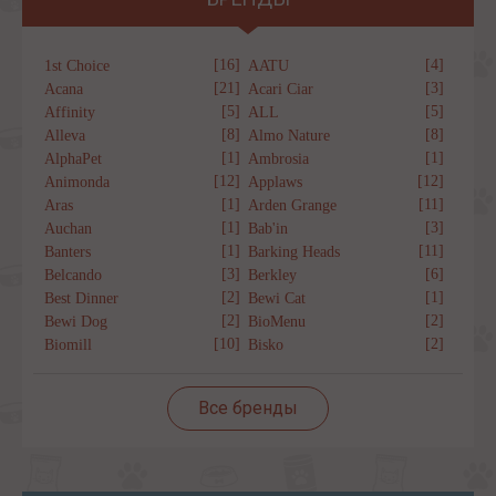
[16]
[4]
1st Choice
AATU
[21]
[3]
Acana
Acari Ciar
[5]
[5]
Affinity
ALL
[8]
[8]
Alleva
Almo Nature
[1]
[1]
AlphaPet
Ambrosia
[12]
[12]
Animonda
Applaws
[1]
[11]
Aras
Arden Grange
[1]
[3]
Auchan
Bab'in
[1]
[11]
Banters
Barking Heads
[3]
[6]
Belcando
Berkley
[2]
[1]
Best Dinner
Bewi Cat
[2]
[2]
Bewi Dog
BioMenu
[10]
[2]
Biomill
Bisko
Все бренды