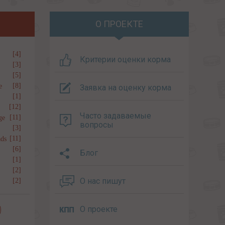
О ПРОЕКТЕ
[4]
Критерии оценки корма
[3]
[5]
[8]
e
Заявка на оценку корма
[1]
[12]
Часто задаваемые
[11]
ge
вопросы
[3]
[11]
ds
[6]
Блог
[1]
[2]
О нас пишут
[2]
О проекте