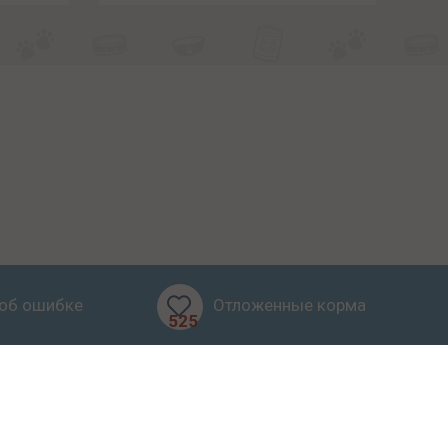
об ошибке
Отложенные корма
525
бзоры
Блог
О проекте