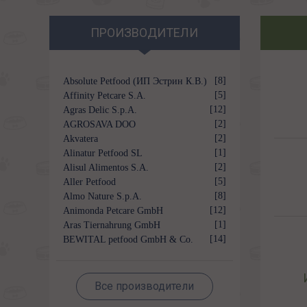
ПРОИЗВОДИТЕЛИ
[8]
Absolute Petfood (ИП Эстрин К.В.)
[5]
Affinity Petcare S.A.
[12]
Agras Delic S.p.A.
[2]
AGROSAVA DOO
[2]
Akvatera
[1]
Alinatur Petfood SL
[2]
Alisul Alimentos S.A.
[5]
Aller Petfood
[8]
Almo Nature S.p.A.
[12]
Animonda Petcare GmbH
[1]
Aras Tiernahrung GmbH
[14]
BEWITAL petfood GmbH & Co.
KG
Все производители