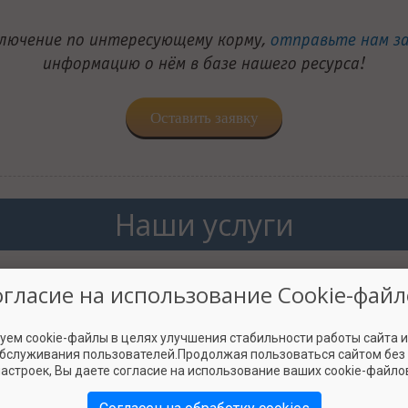
ключение по интересующему корму,
отправьте нам з
информацию о нём в базе нашего ресурса!
Оставить заявку
Наши услуги
огласие на использование Cookie-файл
берём вашу ситуацию и
Подберём три варианта к
жем решить вопросы по
питомца по вашему запрос
кормлению.
пожелания по цене
уем cookie-файлы в целях улучшения стабильности работы сайта 
обслуживания пользователей.Продолжая пользоваться сайтом без
астроек, Вы даете согласие на использование ваших cookie-файло