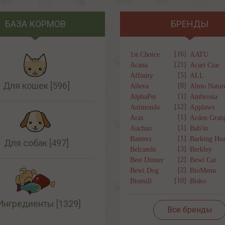
БАЗА КОРМОВ
БРЕНДЫ
[16]
1st Choice
AATU
[21]
Acana
Acari Ciar
[5]
Affinity
ALL
Для кошек
[596]
[8]
Alleva
Almo Natur
[1]
AlphaPet
Ambrosia
[12]
Animonda
Applaws
[1]
Aras
Arden Gran
[1]
Auchan
Bab'in
[1]
Banters
Barking Hea
Для собак
[497]
[3]
Belcando
Berkley
[2]
Best Dinner
Bewi Cat
[2]
Bewi Dog
BioMenu
[10]
Biomill
Bisko
Ингредиенты
[1329]
Все бренды