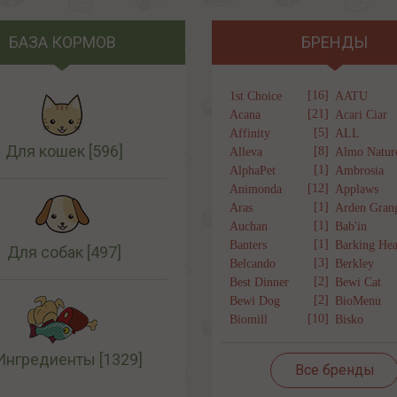
БАЗА КОРМОВ
БРЕНДЫ
[16]
1st Choice
AATU
[21]
Acana
Acari Ciar
[5]
Affinity
ALL
Для кошек
[596]
[8]
Alleva
Almo Natur
[1]
AlphaPet
Ambrosia
[12]
Animonda
Applaws
[1]
Aras
Arden Gran
[1]
Auchan
Bab'in
[1]
Banters
Barking Hea
Для собак
[497]
[3]
Belcando
Berkley
[2]
Best Dinner
Bewi Cat
[2]
Bewi Dog
BioMenu
[10]
Biomill
Bisko
Ингредиенты
[1329]
Все бренды