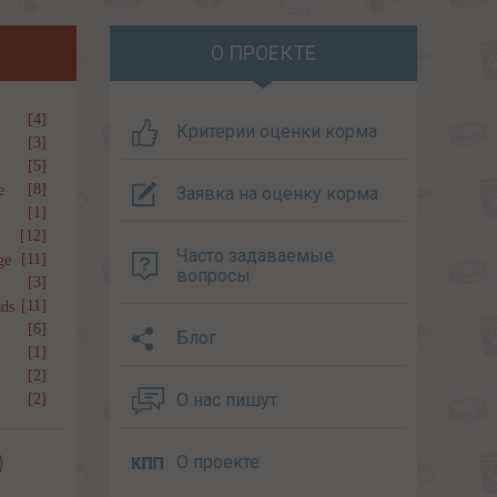
О ПРОЕКТЕ
[4]
Критерии оценки корма
[3]
[5]
[8]
e
Заявка на оценку корма
[1]
[12]
Часто задаваемые
[11]
ge
вопросы
[3]
[11]
ds
[6]
Блог
[1]
[2]
О нас пишут
[2]
О проекте