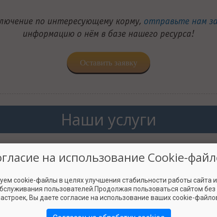
ключение по интересующему корму,
отправьте нам з
информацию о нём в базе нашего ресурса!
Оставить заявку
Наши услуги
берём вашу ситуацию и
Подберём три варианта к
огласие на использование Cookie-файл
жем решить вопросы по
питомца по вашему запрос
кормлению.
пожелания по цене
уем cookie-файлы в целях улучшения стабильности работы сайта 
обслуживания пользователей.Продолжая пользоваться сайтом без
астроек, Вы даете согласие на использование ваших cookie-файло