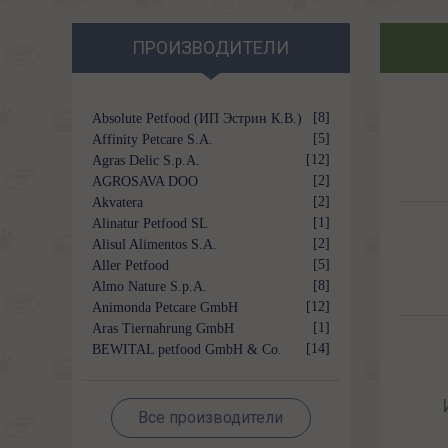
ПРОИЗВОДИТЕЛИ
[8]
Absolute Petfood (ИП Эстрин К.В.)
[5]
Affinity Petcare S.A.
[12]
Agras Delic S.p.A.
[2]
AGROSAVA DOO
[2]
Akvatera
[1]
Alinatur Petfood SL
[2]
Alisul Alimentos S.A.
[5]
Aller Petfood
[8]
Almo Nature S.p.A.
[12]
Animonda Petcare GmbH
[1]
Aras Tiernahrung GmbH
[14]
BEWITAL petfood GmbH & Co.
KG
Все производители