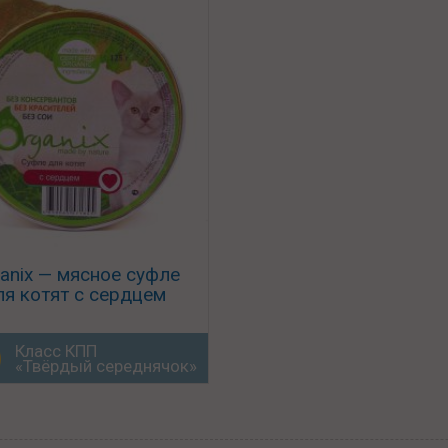
anix — мясное суфле
ля котят с сердцем
Класс КПП
«Твёрдый середнячок»