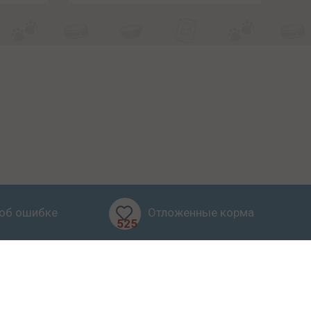
об ошибке
Отложенные корма
525
бзоры
Блог
О проекте