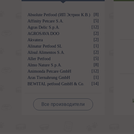
[8]
Absolute Petfood (ИП Эстрин К.В.)
[5]
Affinity Petcare S.A.
[12]
Agras Delic S.p.A.
[2]
AGROSAVA DOO
[2]
Akvatera
[1]
Alinatur Petfood SL
[2]
Alisul Alimentos S.A.
[5]
Aller Petfood
[8]
Almo Nature S.p.A.
[12]
Animonda Petcare GmbH
[1]
Aras Tiernahrung GmbH
[14]
BEWITAL petfood GmbH & Co.
KG
Все производители