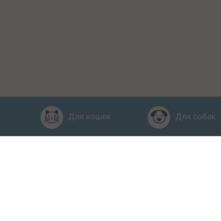
Для кошек
Для собак
Главная
Рейтинг кормов
Пол
2015-2026 © КПП – кормите 