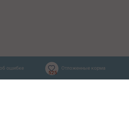
об ошибке
Отложенные корма
525
бзоры
Блог
О проекте
ерта
иалов запрещено.
Карта сайта
.