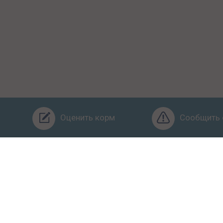
Оценить корм
Сообщить 
Бренды
Ингредиенты
Заявка
Услуги
Обучение
О
ьзовательское соглашение
Условия конфиденциальности
Оф
питомца правильно. Рейтинг кормов и отзывы. Копирование матер