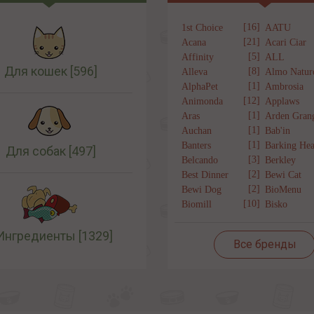
[16]
1st Choice
AATU
[21]
Acana
Acari Ciar
[5]
Affinity
ALL
Для кошек
[596]
[8]
Alleva
Almo Natur
[1]
AlphaPet
Ambrosia
[12]
Animonda
Applaws
[1]
Aras
Arden Gran
[1]
Auchan
Bab'in
[1]
Banters
Barking Hea
Для собак
[497]
[3]
Belcando
Berkley
[2]
Best Dinner
Bewi Cat
[2]
Bewi Dog
BioMenu
[10]
Biomill
Bisko
Ингредиенты
[1329]
Все бренды