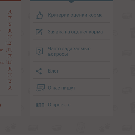
[4]
Критерии оценки корма
[3]
[5]
[8]
e
Заявка на оценку корма
[1]
[12]
Часто задаваемые
[11]
ge
вопросы
[3]
[11]
ds
[6]
Блог
[1]
[2]
О нас пишут
[2]
О проекте