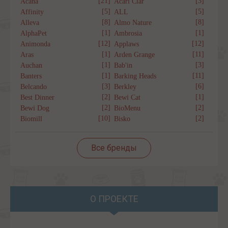
[21]
[3]
Acana
Acari Ciar
[5]
[5]
Affinity
ALL
[8]
[8]
Alleva
Almo Nature
[1]
[1]
AlphaPet
Ambrosia
[12]
[12]
Animonda
Applaws
[1]
[11]
Aras
Arden Grange
[1]
[3]
Auchan
Bab'in
[1]
[11]
Banters
Barking Heads
[3]
[6]
Belcando
Berkley
[2]
[1]
Best Dinner
Bewi Cat
[2]
[2]
Bewi Dog
BioMenu
[10]
[2]
Biomill
Bisko
Все бренды
О ПРОЕКТЕ