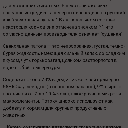
для домашних животных. В некоторых кормах
название ингредиента неверно переведено на русский
как "свекольная пульпа". В англоязычном составе
некоторых кормов она отмечена значком "*", что
согласно данным производителя означает "сушеная".
Свекольная патока — это непрозрачная, густая, тёмно-
бурая жидкость, имеющая сильный запах, со сладким
вкусом, чуть горьковатая, целиком растворяется в
воде любой температуры.
Содержит около 23% воды, а также в ней примерно
58–60% углеводов (в основном сахаров), 9% сырого
протеина и от 7 до 10 % золы, плюс разные микро- и
макроэлементы. Патоку широко используют как
добавку к кормам для крупных продуктивных
животных.
Корма, содержащие ингредиент свекольная патока