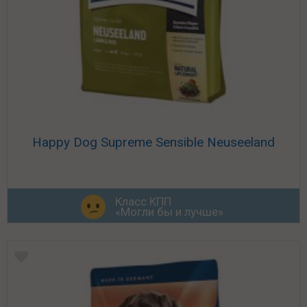
Happy Dog Supreme Sensible Neuseeland
Класс КПП
«Могли бы и лучше»