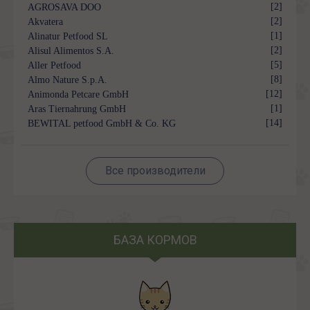
[2]
AGROSAVA DOO
[2]
Akvatera
[1]
Alinatur Petfood SL
[2]
Alisul Alimentos S.A.
[5]
Aller Petfood
[8]
Almo Nature S.p.A.
[12]
Animonda Petcare GmbH
[1]
Aras Tiernahrung GmbH
[14]
BEWITAL petfood GmbH & Co. KG
Все производители
БАЗА КОРМОВ