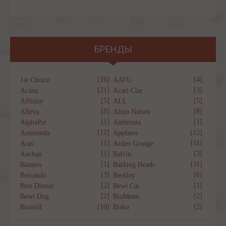
БРЕНДЫ
[16]
[4]
1st Choice
AATU
[21]
[3]
Acana
Acari Ciar
[5]
[5]
Affinity
ALL
[8]
[8]
Alleva
Almo Nature
[1]
[1]
AlphaPet
Ambrosia
[12]
[12]
Animonda
Applaws
[1]
[11]
Aras
Arden Grange
[1]
[3]
Auchan
Bab'in
[1]
[11]
Banters
Barking Heads
[3]
[6]
Belcando
Berkley
[2]
[1]
Best Dinner
Bewi Cat
[2]
[2]
Bewi Dog
BioMenu
[10]
[2]
Biomill
Bisko