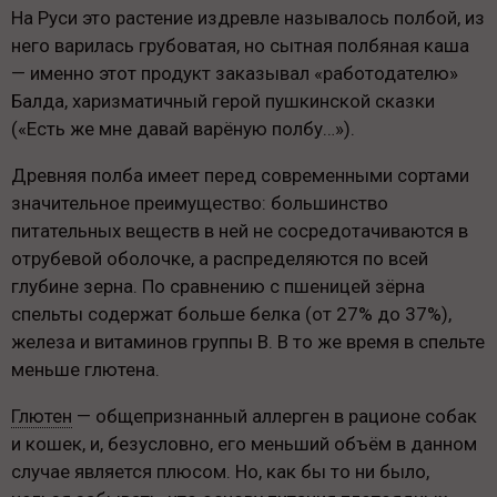
На Руси это растение издревле называлось полбой, из
него варилась грубоватая, но сытная полбяная каша
— именно этот продукт заказывал «работодателю»
Балда, харизматичный герой пушкинской сказки
(«Есть же мне давай варёную полбу…»).
Древняя полба имеет перед современными сортами
значительное преимущество: большинство
питательных веществ в ней не сосредотачиваются в
отрубевой оболочке, а распределяются по всей
глубине зерна. По сравнению с пшеницей зёрна
спельты содержат больше белка (от 27% до 37%),
железа и витаминов группы В. В то же время в спельте
меньше глютена.
Глютен
— общепризнанный аллерген в рационе собак
и кошек, и, безусловно, его меньший объём в данном
случае является плюсом. Но, как бы то ни было,