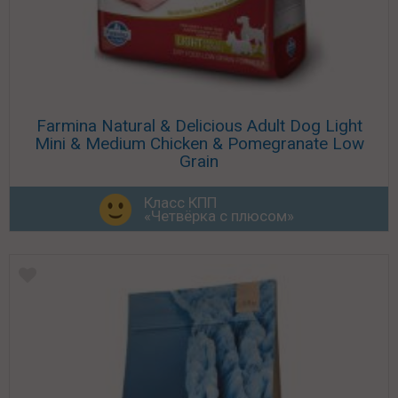
Farmina Natural & Delicious Adult Dog Light
Mini & Medium Chicken & Pomegranate Low
Grain
Класс КПП
«Четвёрка с плюсом»