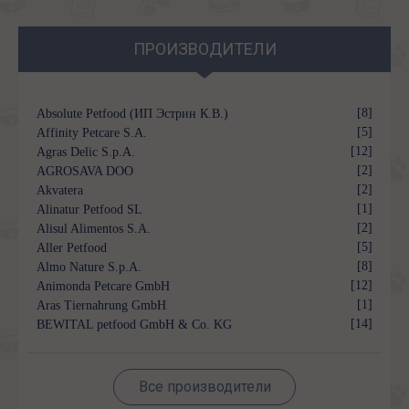
ПРОИЗВОДИТЕЛИ
[8]
Absolute Petfood (ИП Эстрин К.В.)
[5]
Affinity Petcare S.A.
[12]
Agras Delic S.p.A.
[2]
AGROSAVA DOO
[2]
Akvatera
[1]
Alinatur Petfood SL
[2]
Alisul Alimentos S.A.
[5]
Aller Petfood
[8]
Almo Nature S.p.A.
[12]
Animonda Petcare GmbH
[1]
Aras Tiernahrung GmbH
[14]
BEWITAL petfood GmbH & Co. KG
Все производители