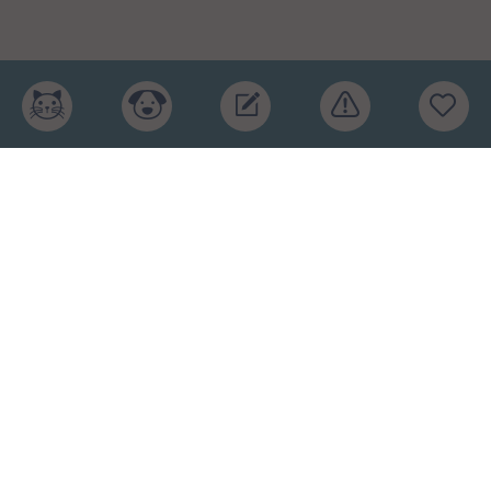
Главная
Рейтинг кормов
Бренды
Ингредиенты
Заявка
Услуги
Обучение
Обзоры
Блог
О проекте
Пользовательское соглашение
Условия конфиденциальности
Оферта
2015-2026 © КПП – кормите питомца правильно.
Рейтинг кормов и отзывы. Копирование материалов
запрещено.
Карта сайта
.