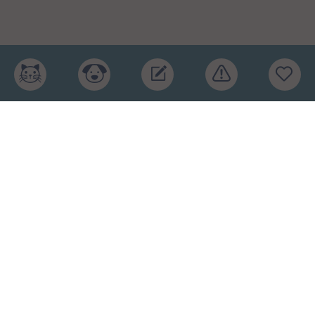
Главная
Рейтинг кормов
Бренды
Ингредиенты
Заявка
Услуги
Обучение
Обзоры
Блог
О проекте
Пользовательское соглашение
Условия конфиденциальности
Оферта
2015-2026 © КПП – кормите питомца правильно.
Рейтинг кормов и отзывы. Копирование материалов
запрещено.
Карта сайта
.