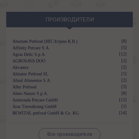
ПРОИЗВОДИТЕЛИ
[8]
Absolute Petfood (ИП Эстрин К.В.)
[5]
Affinity Petcare S.A.
[12]
Agras Delic S.p.A.
[2]
AGROSAVA DOO
[2]
Akvatera
[1]
Alinatur Petfood SL
[2]
Alisul Alimentos S.A.
[5]
Aller Petfood
[8]
Almo Nature S.p.A.
[12]
Animonda Petcare GmbH
[1]
Aras Tiernahrung GmbH
[14]
BEWITAL petfood GmbH & Co. KG
Все производители