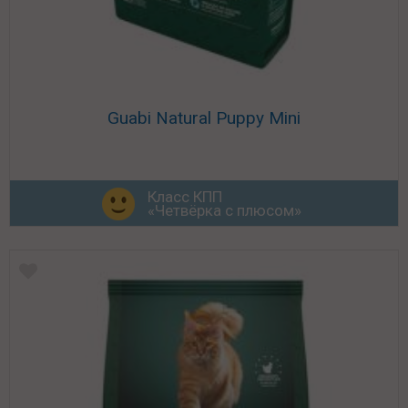
Guabi Natural Puppy Mini
Класс КПП
«Четвёрка с плюсом»