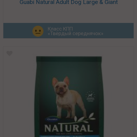
Guabi Natural Adult Dog Large & Giant
Класс КПП
«Твёрдый середнячок»