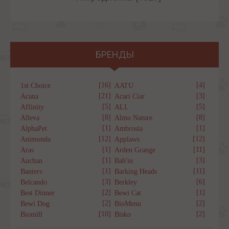
БРЕНДЫ
[16]
[4]
1st Choice
AATU
[21]
[3]
Acana
Acari Ciar
[5]
[5]
Affinity
ALL
[8]
[8]
Alleva
Almo Nature
[1]
[1]
AlphaPet
Ambrosia
[12]
[12]
Animonda
Applaws
[1]
[11]
Aras
Arden Grange
[1]
[3]
Auchan
Bab'in
[1]
[11]
Banters
Barking Heads
[3]
[6]
Belcando
Berkley
[2]
[1]
Best Dinner
Bewi Cat
[2]
[2]
Bewi Dog
BioMenu
[10]
[2]
Biomill
Bisko