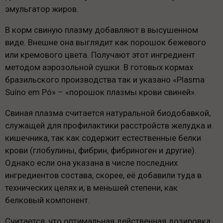
эмульгатор жиров.
В корм свиную плазму добавляют в высушенном
виде. Внешне она выглядит как порошок бежевого
или кремового цвета. Получают этот ингредиент
методом аэрозольной сушки. В готовых кормах
бразильского производства так и указано «Plasma
Suíno em Pó» – «порошок плазмы крови свиней».
Свиная плазма считается натуральной биодобавкой,
служащей для профилактики расстройств желудка и
кишечника, так как содержит естественные белки
крови (глобулины, фибрин, фибриноген и другие).
Однако если она указана в числе последних
ингредиентов состава, скорее, её добавили туда в
технических целях и, в меньшей степени, как
белковый компонент.
Считается, что оптимальная действенная дозировка