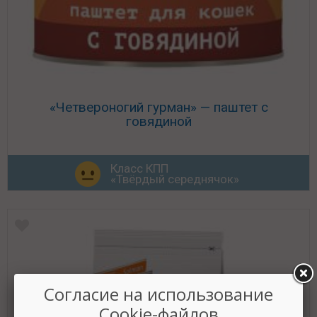
«Четвероногий гурман» — паштет с
говядиной
Класс КПП
«Твёрдый середнячок»
Согласие на использование
Cookie-файлов