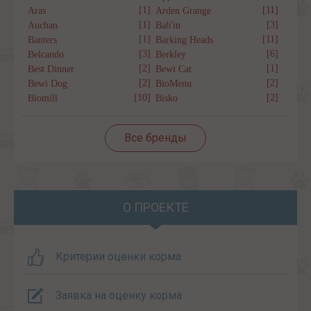
[1]
[11]
Aras
Arden Grange
[1]
[3]
Auchan
Bab'in
[1]
[11]
Banters
Barking Heads
[3]
[6]
Belcando
Berkley
[2]
[1]
Best Dinner
Bewi Cat
[2]
[2]
Bewi Dog
BioMenu
[10]
[2]
Biomill
Bisko
Все бренды
О ПРОЕКТЕ
Критерии оценки корма
Заявка на оценку корма