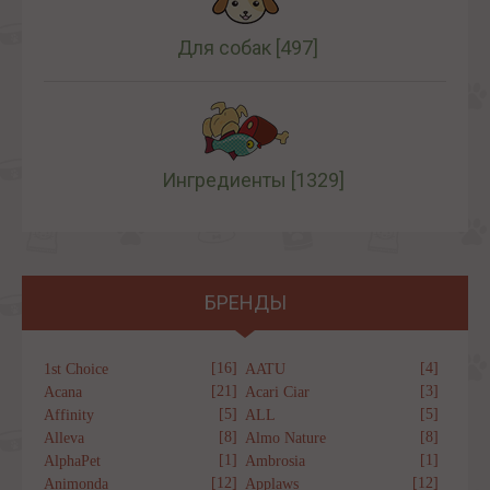
Для собак
[497]
Ингредиенты
[1329]
БРЕНДЫ
[16]
[4]
1st Choice
AATU
[21]
[3]
Acana
Acari Ciar
[5]
[5]
Affinity
ALL
[8]
[8]
Alleva
Almo Nature
[1]
[1]
AlphaPet
Ambrosia
[12]
[12]
Animonda
Applaws