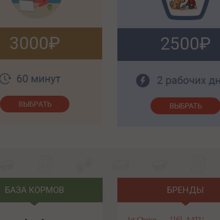
3000
2500
БАЗА КОРМОВ
БРЕНДЫ
[16]
1st Choice
AATU