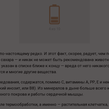
4 из 10
о-настоящему редко. И этот факт, скорее, радует, чем пе
 сахара — и никак не может быть рекомендована животн
указан в списке ближе к концу — вреда от него никакого
ся и многие другие вещества.
едования, содержатся, помимо С, витамины A, РР, Е и не
й инозит, или B8). Из минералов в дыне больше всего ка
ожного покрова и работы сердечной мышцы.
сле термообработки, а именно — растительная клетчатка,