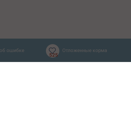
об ошибке
Отложенные корма
525
бзоры
Блог
О проекте
ерта
иалов запрещено.
Карта сайта
.