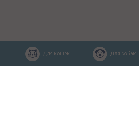
Для кошек
Для собак
Главная
Рейтинг кормов
Пол
2015-2026 © КПП – кормите 