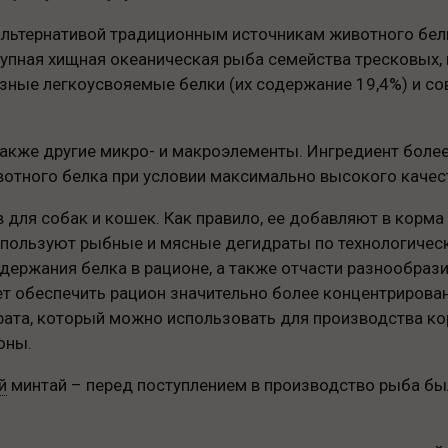
альтернативой традиционным источникам животного бел
крупная хищная океаническая рыба семейства тресковых
езные легкоусвояемые белки (их содержание 19,4%) и со
также другие микро- и макроэлементы. Ингредиент боле
вотного белка при условии максимально высокого качес
 для собак и кошек. Как правило, ее добавляют в корма
спользуют рыбные и мясные дегидраты по технологичес
ержания белка в рационе, а также отчасти разнообрази
ет обеспечить рацион значительно более концентрирова
рата, который можно использовать для производства ко
оны.
й
минтай – перед поступлением в производство рыба бы