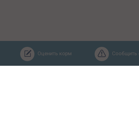
Оценить корм
Сообщить 
Бренды
Ингредиенты
Заявка
Услуги
Обучение
О
ьзовательское соглашение
Условия конфиденциальности
Оф
питомца правильно. Рейтинг кормов и отзывы. Копирование матер