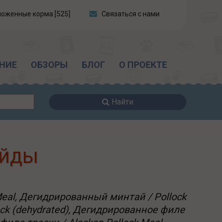
ложенные корма [525]
Связаться с нами
НИЕ
ОБЗОРЫ
БЛОГ
О ПРОЕКТЕ
Найти
айды
al, Дегидрированный минтай / Pollock
ock (dehydrated), Дегидрированное филе