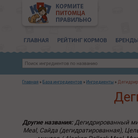
Главное меню
ГЛАВНАЯ
РЕЙТИНГ КОРМОВ
БРЕНД
Главная
»
База ингредиентов
»
Ингредиенты
»
Дегидрир
Дег
Другие названия:
Дегидрированный минт
Meal, Сайда (дегидратированная), Цель