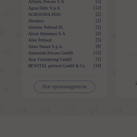
[5]
Affinity Petcare S.A.
[12]
Agras Delic S.p.A.
[2]
AGROSAVA DOO
[2]
Akvatera
[1]
Alinatur Petfood SL
[2]
Alisul Alimentos S.A.
[5]
Aller Petfood
[8]
Almo Nature S.p.A.
[12]
Animonda Petcare GmbH
[1]
Aras Tiernahrung GmbH
[14]
BEWITAL petfood GmbH & Co.
KG
Все производители