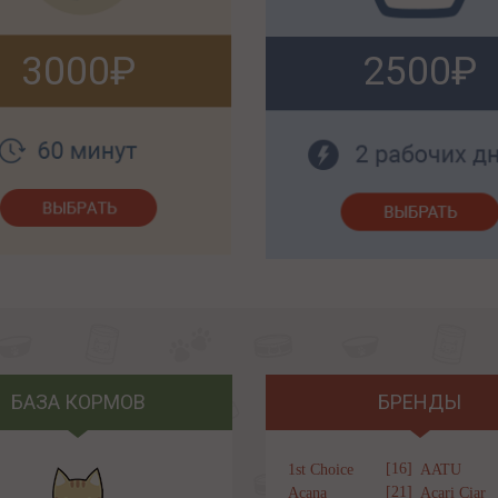
3000
2500
БАЗА КОРМОВ
БРЕНДЫ
[16]
1st Choice
AATU
[21]
Acana
Acari Ciar