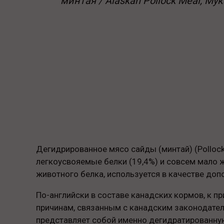
минтая / Alaskan Pollock Meal, Му
Дегидрированное мясо сайды (минтай) (Pollock
легкоусвояемые белки (19,4%) и совсем мало ж
животного белка, используется в качестве доп
По-английски в составе канадских кормов, к пр
причинам, связанным с канадским законодатель
представляет собой именно дегидратированную 