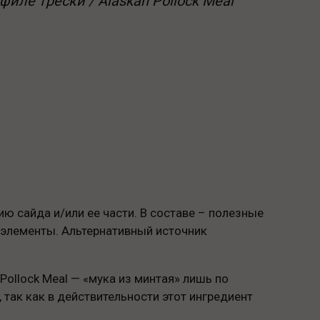
филе трески / Alaskan Pollock Meal
ю сайда и/или ее части. В составе – полезные
роэлементы. Альтернативный источник
Pollock Meal — «мука из минтая» лишь по
так как в действительности этот ингредиент