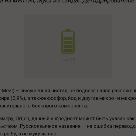
ка из минтая, Мука из сайды, Дегидрированное 
7 из 10
 Meal) – высушенная чистая, не подвергшаяся разложени
ира (0,9%), а также фосфор, йод и другие микро- и мак
олнительного белкового компонента.
имеру, Orijen, данный ингредиент может быть указан как 
ством. Русскоязычное название — не ошибка перевода, 
рыбу, а не муку из нее.