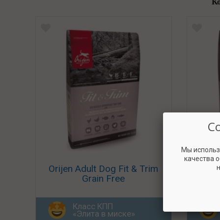
К
С
Мы использ
качества 
Orijen Adult Dog Fit & Trim
Orij
н
Grain Free
Класс КПП
«Элита в миске»