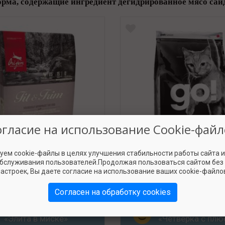
орма, содержащие ингредиент дегидрированное мясо сай
огласие на использование Cookie-файл
уем cookie-файлы в целях улучшения стабильности работы сайта 
обслуживания пользователей.Продолжая пользоваться сайтом без
en Cat Fit & Trim Grain
Go! Sensitivity+Shine
астроек, Вы даете согласие на использование ваших cookie-файло
Free
Pollock Grain Fre
Согласен на обработку cookies
Класс КПП
Класс КПП
«Элита в миске»
«Четвёрка с пл