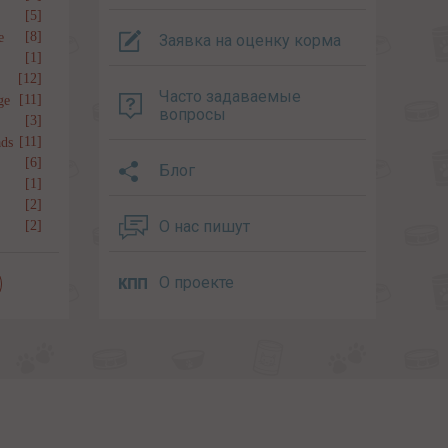
[5]
[8]
e
Заявка на оценку корма
[1]
[12]
Часто задаваемые
[11]
ge
вопросы
[3]
[11]
ds
[6]
Блог
[1]
[2]
О нас пишут
[2]
О проекте