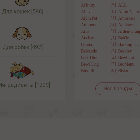
[5]
Affinity
ALL
Для кошек
[596]
[8]
Alleva
Almo Natur
[1]
AlphaPet
Ambrosia
[12]
Animonda
Applaws
[1]
Aras
Arden Gran
[1]
Auchan
Bab'in
[1]
Banters
Barking Hea
Для собак
[497]
[3]
Belcando
Berkley
[2]
Best Dinner
Bewi Cat
[2]
Bewi Dog
BioMenu
[10]
Biomill
Bisko
Ингредиенты
[1329]
Все бренды